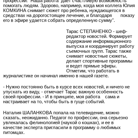
профессии: "Наша работа
дает счастливую возможность
помогать людям. Здорово, например, когда моя коллега Юлия
КОМКИНА снимает сюжет про ребенка, нуждающегося в
средствах на дорогостоящее лечение, и благодаря
показу
его в эфире удается собрать определенную сумму".
Тарас СТЕПАНЕНКО - шеф-
редактор новостей. Формирует
содержание информационного
выпуска и координирует работу
съемочных групп. Тарас также
снимает новостные сюжеты,
делает спортивные программы
и ведет прямые эфиры.
Отметим, что работать в
журналистике он начинал именно в нашей газете.
- Нужно постоянно быть в курсе всех новостей, и ничего не
упускать из виду, - отмечает Тарас важную особенность
своей профессии. - И в принципе, моя работа
сама и
настраивает на то, чтобы быть в гуще событий.
Наталия ШАЛАНКОВА попала на телевидение, можно
сказать, неожиданно. Педагог по профессии, она серьезно
увлекалась фелинологией (наукой о кошках), и ее в
качестве эксперта пригласили в программу о любимых
питомцах.