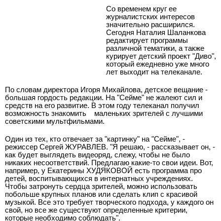
Со временем круг ее
журналистских интересов
значительно расширился.
Сегодня Наталия Шаланкова
редактирует программы
различной тематики, а также
курирует детский проект "Диво",
который ежедневно уже много
лет выходит на телеканале.
По словам директора Игоря Михайлова, детское вещание -
большая гордость редакции. На "Сейме" не жалеют сил и
средств на его развитие. В этом году телеканал получил
возможность знакомить
маленьких зрителей с лучшими
советскими мультфильмами.
Один из тех, кто отвечает за "картинку" на "Сейме", -
режиссер Сергей ЖУРАВЛЕВ. "Я решаю, - рассказывает он, -
как будет выглядеть видеоряд, слежу, чтобы не было
никаких несоответствий. Предлагаю какие-то свои идеи. Вот,
например, у Екатерины ХУДЯКОВОЙ есть программа про
детей, воспитывающихся в интернатных учреждениях.
Чтобы затронуть сердца зрителей, можно использовать
побольше крупных планов или сделать клип с красивой
музыкой. Все это требует творческого подхода, у каждого он
свой, но все же существуют определенные критерии,
которые необходимо соблюдать".