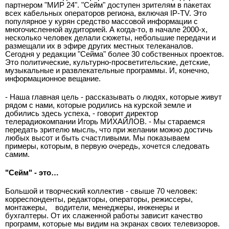
партнером "МИР 24". "Сейм" доступен зрителям в пакетах
всех кабельных операторов региона, включая IP-TV. Это
популярное у курян средство массовой информации с
многочисленной аудиторией. А когда-то, в начале 2000-х,
несколько человек делали сюжеты, небольшие передачи и
размещали их в эфире других местных телеканалов.
Сегодня у редакции "Сейма" более 30 собственных проектов.
Это политические, культурно-просветительские, детские,
музыкальные и развлекательные программы. И, конечно,
информационное вещание.
- Наша главная цель - рассказывать о людях, которые живут
рядом с нами, которые родились на курской земле и
добились здесь успеха, - говорит директор
телерадиокомпании Игорь МИХАЙЛОВ. - Мы стараемся
передать зрителю мысль, что при желании можно достичь
любых высот и быть счастливыми. Мы показываем
примеры, которым, в первую очередь, хочется следовать
самим.
"Сейм" - это…
Большой и творческий коллектив - свыше 70 человек:
корреспонденты, редакторы, операторы, режиссеры,
монтажеры,
водители, менеджеры, инженеры и
бухгалтеры. От их слаженной работы зависит качество
программ, которые мы видим на экранах своих телевизоров.