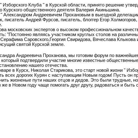
" Изборского Клуба " в Курской области, принято решение утве
го Курского общественного деятеля Валерия Акиньшина.
а " Александром Андреевичем Прохановым в выездной делегаци
, писатель Андрей Фурсов, писатель, блоггер Егор Холмогоров,
.
ова московских экспертов о высоком профессиональном качест
сть: "Постоянно являясь участником круглых столов на различн
 Серафима Саровского,Георгия Свиридова, Вячеслава Клыкова 
исущий святой Курской земле.
ександра Андреевича Проханова, мы готовим форум по важнейш
на который подтвердили участие многие известные общественные
становлению нашего отечества.
аре в Курск, Николая Старикова, это старт новой жизни " Избо
ть всех дорогих Курян с наступающим Новым годом! Пусть он пр
ить жизненые пути наших отцов и дедов. Это были трудные, но
же в Новом году чаще помогать друг другу, радоваться и быть 