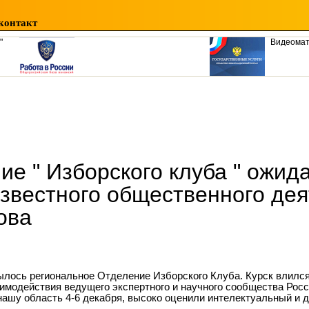
контакт
"
Видеома
ие " Изборского клуба " ожид
известного общественного де
ова
рылось региональное Отделение Изборского Клуба. Курск влилс
аимодействия ведущего экспертного и научного сообщества Рос
нашу область 4-6 декабря, высоко оценили интелектуальный и 