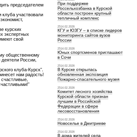
При поддержке
рдить председателем
Россельхозбанка в Курской
области построен крупный
и клуба участвовали
тепличный комплекс
 экономист,
2514.02.2026
ве курских
КГУ и ЮЗГУ – в списке лидеров
ых экспертных
мониторинга сайтов вузов
имеют свой
России
2514.02.2026
Юных спортсменов приглашают
ему общественному
в Сочи
 деятели России,
2514.02.2026
рского клуба-Курск".
В Курске открылась
инесет нам радость!
обновленная экспозиция
 счастливые,
Пожарно-спасательного музея
счастливыми!"
2514.02.2026
Комитет лесного хозяйства
Курской области признан
лучшим в Российской
Федерации в сфере
лесовосстановления
2514.02.2026
Новоселье в Дмитриеве
2514.02.2026
В дома жителей села