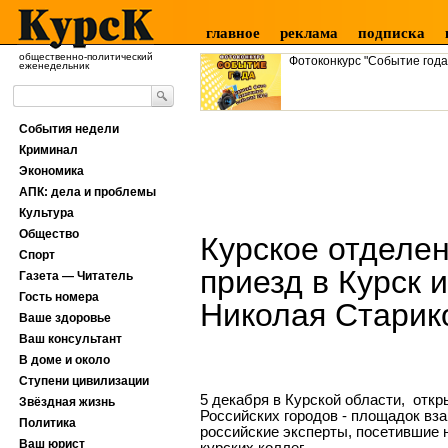
главное
реклама
подписка
общественно-политический
Фотоконкурс "Событие года
еженедельник
События недели
Криминал
Экономика
АПК: дела и проблемы
Культура
Общество
Курское отделен
Спорт
приезд в Курск 
Газета — Читатель
Гость номера
Николая Старик
Ваше здоровье
Ваш консультант
В доме и около
Ступени цивилизации
5 декабря в Курской области, отк
Звёздная жизнь
Российских городов - площадок вз
Политика
российские эксперты, посетившие 
Ваш юрист
курских коллег.