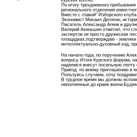
По итогу трехдневного пребывания 
регионального отделения известно
Вместе с главой" Изборского клуб
Экономист Михаил Делягин, историк
Писатель Александр Агеев и другие
Валерий Акиньшин отметил, что сл
экспертов не просто дружеская ле
площадках,подтверждаю - земляки
интеллектуально-духовный код, пр
На начало года, по поручению Ал
вопросу. Итоги Курского форума, 
надеемся внесут посильную лепту 
Приезд по моему приглашению в янв
Пользуясь случаем, хочу поздрави
В трудное время мы должны вспомн
наполненные до краев жизни.Будем 