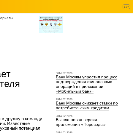
12+
териалы
ает
3014.02.2026
Банк Москвы упростил процесс
ятеля
подтверждения финансовых
операций в приложении
«Мобильный банк»
2914.02.2026
Банк Москвы снижает ставки по
потребительским кредитам
2814.02.2026
я в дружную команду
Вышла новая версия
сии. Известные
приложения «Переводы»
духовный потенциал
2814.02.2026