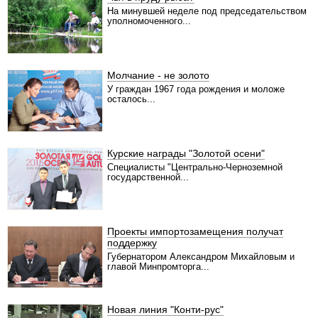
На минувшей неделе под председательством
уполномоченного...
Молчание - не золото
У граждан 1967 года рождения и моложе
осталось...
Курские награды "Золотой осени"
Специалисты "Центрально-Черноземной
государственной...
Проекты импортозамещения получат
поддержку
Губернатором Александром Михайловым и
главой Минпромторга...
Новая линия "Конти-рус"