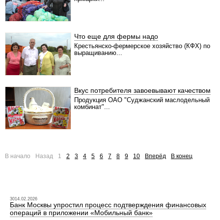
Что еще для фермы надо
Крестьянско-фермерское хозяйство (КФХ) по
выращиванию...
Вкус потребителя завоевывают качеством
Продукция ОАО "Суджанский маслодельный
комбинат"...
В начало
Назад
1
2
3
4
5
6
7
8
9
10
Вперёд
В конец
3014.02.2026
Банк Москвы упростил процесс подтверждения финансовых
операций в приложении «Мобильный банк»