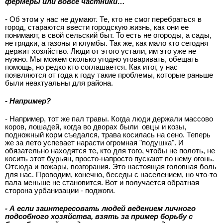
фермеры или вовсе частники…
- Об этом у нас не думают. Те, кто не смог перебраться в
город, стараются ввести городскую жизнь, как они ее
понимают, в свой сельский быт. То есть не огороды, а сады,
не грядки, а газоны и клумбы. Так же, как мало кто сегодня
держит хозяйство. Люди от этого устали, им это уже не
нужно. Мы можем сколько угодно уговаривать, обещать
помощь, но редко кто соглашается. Как итог, у нас
появляются от года к году такие проблемы, которые раньше
были неактуальны для района.
- Например?
- Например, тот же пал травы. Когда люди держали массово
коров, лошадей, когда во дворах были
овцы и козы,
подножный корм съедался, трава косилась на сено. Теперь
же за лето успевает нарасти огромная "подушка". И
обязательно находятся те, кто для того, чтобы не полоть, не
косить этот бурьян, просто-напросто пускают по нему огонь.
Отсюда и пожары, возгорания. Это настоящая головная боль
для нас. Проводим, конечно, беседы с населением, но что-то
пала меньше не становится. Вот и получается обратная
сторона урбанизации - поджоги.
- А если заинтересовать людей ведением личного
подсобного хозяйства, взять за пример борьбу с