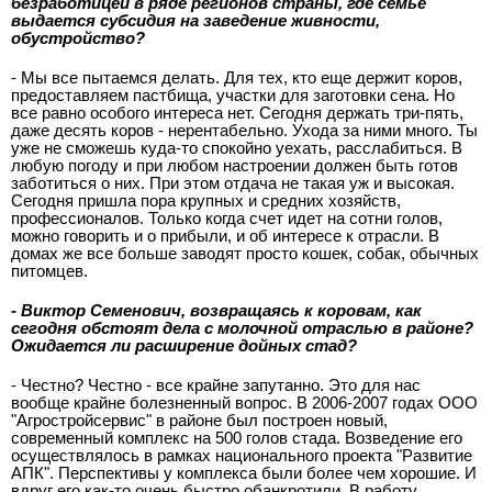
безработицей в ряде регионов страны, где семье
выдается субсидия на заведение живности,
обустройство?
- Мы все пытаемся делать. Для тех, кто еще держит коров,
предоставляем пастбища, участки для заготовки сена. Но
все равно особого интереса нет. Сегодня держать три-пять,
даже десять коров - нерентабельно. Ухода за ними много. Ты
уже не сможешь куда-то спокойно уехать, расслабиться. В
любую погоду и при любом настроении должен быть готов
заботиться о них. При этом отдача не такая уж и высокая.
Сегодня пришла пора крупных и средних хозяйств,
профессионалов. Только когда счет идет на сотни голов,
можно говорить и о прибыли, и об интересе к отрасли. В
домах же все больше заводят просто кошек, собак, обычных
питомцев.
- Виктор Семенович, возвращаясь к коровам, как
сегодня обстоят дела с молочной отраслью в районе?
Ожидается ли расширение дойных стад?
- Честно? Честно - все крайне запутанно. Это для нас
вообще крайне болезненный вопрос. В 2006-2007 годах ООО
"Агростройсервис" в районе был построен новый,
современный комплекс на 500 голов стада. Возведение его
осуществлялось в рамках национального проекта "Развитие
АПК". Перспективы у комплекса были более чем хорошие. И
вдруг его как-то очень быстро обанкротили. В работу