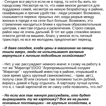
- Сегодня все рвутся если не в город, то хотя бы жить по-
городскому. Несмотря на то, что нами многое делается для
поддержки семей, несмотря на низкую безработицу в районе,
газификацию и прочие удобства - люди уезжают. Возможно,
сказывается перекос прошлых лет, когда разрыв между
жизнью в городе и на селе был больше. Возможно, это
стремление находиться ближе к крупным образовательным
центрам, к местам отдыха и развлечения. Строго говоря,
район наш не очень дальний. В тот же цирк спокойно можно
отвезти детей на машине, благо, у многих есть личный
транспорт, но все же молодежь предпочитает переезд.
- И даже сегодня, когда цены в магазинах на овощи
пошли вверх, люди не испытывают желания
вернуться к личным подсобным хозяйствам?
- Нет, у нас рассуждают немного иначе: я схожу на работу в
тот же "Мираторг"(ООО "Агропромышленный холдинг
"Мираторг" - крупнейший инвестор в районе, открывший в
свое время здесь крупный свинокомплекс, - прим. авт.),
получу свои 30 или сколько там положено тысяч рублей,
вернусь домой и буду отдыхать. А картошку лучше куплю,
что я, с такой зарплатой ее не смогу себе позволить, что ли?
- Но если все так начнут рассуждать, кто будет
выращивать ту же картошку? Все же на рынке
основные поставщики - не крупные хозяйства, а