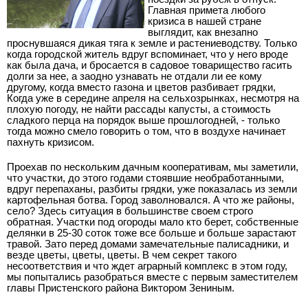
Главная примета любого
кризиса в нашей стране
выглядит, как внезапно
проснувшаяся дикая тяга к земле и растениеводству. Только
когда городской житель вдруг вспоминает, что у него вроде
как была дача, и бросается в садовое товарищество гасить
долги за нее, а заодно узнавать не отдали ли ее кому
другому, когда вместо газона и цветов разбивает грядки,
Когда уже в середине апреля на сельхозрынках, несмотря на
плохую погоду, не найти рассады капусты, а стоимость
сладкого перца на порядок выше прошлогодней, - только
тогда можно смело говорить о том, что в воздухе начинает
пахнуть кризисом.
Проехав по нескольким дачным кооперативам, мы заметили,
что участки, до этого годами стоявшие необработанными,
вдруг перепаханы, разбиты грядки, уже показалась из земли
картофельная ботва. Город заволновался. А что же районы,
село? Здесь ситуация в большинстве своем строго
обратная. Участки под огороды мало кто берет, собственные
делянки в 25-30 соток тоже все больше и больше зарастают
травой. Зато перед домами замечательные палисадники, и
везде цветы, цветы, цветы. В чем секрет такого
несоответствия и что ждет аграрный комплекс в этом году,
мы попытались разобраться вместе с первым заместителем
главы Пристенского района Виктором Зениным.