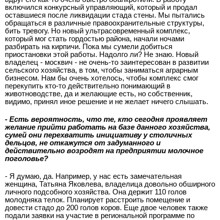
включился конкурсный управляющий, который и продал
оставшиеся после ликвидации стада стены. Мы пытались
обращаться в различные правоохранительные структуры,
бить тревогу. Но новый ультрасовременный комплекс,
который мог стать гордостью района, начали ночами
разбирать на кирпичи. Пока мы сумели добиться
приостановки этой работы. Надолго ли? Не знаю. Новый
владелец - москвич - не очень-то заинтересован в развитии
сельского хозяйства, в том, чтобы заниматься аграрным
бизнесом. Нам бы очень хотелось, чтобы комплекс смог
перекупить кто-то действительно понимающий в
животноводстве, да и желающие есть, но собственник,
видимо, принял иное решение и не желает ничего слышать.
- Есть вероятность, что те, кто сегодня проявляет
желание прийти работать на базе данного хозяйства,
сумей они перехватить инициативу у столичных
дельцов, не откажутся от задуманного и
действительно возродят на предприятии молочное
поголовье?
- Я думаю, да. Например, у нас есть замечательная
женщина, Татьяна Яковлева, владелица довольно обширного
личного подсобного хозяйства. Она держит 110 голов
молодняка телок. Планирует расстроить помещение и
довести стадо до 200 голов коров. Еще двое человек также
подали заявки на участие в региональной программе по