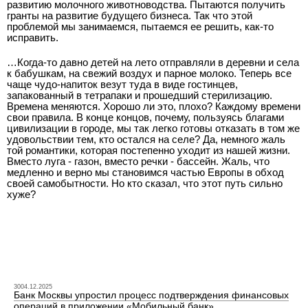
развитию молочного животноводства. Пытаются получить
гранты на развитие будущего бизнеса. Так что этой
проблемой мы занимаемся, пытаемся ее решить, как-то
исправить.
…Когда-то давно детей на лето отправляли в деревни и села
к бабушкам, на свежий воздух и парное молоко. Теперь все
чаще чудо-напиток везут туда в виде гостинцев,
запакованный в тетрапаки и прошедший стерилизацию.
Времена меняются. Хорошо ли это, плохо? Каждому времени
свои правила. В конце концов, почему, пользуясь благами
цивилизации в городе, мы так легко готовы отказать в том же
удовольствии тем, кто остался на селе? Да, немного жаль
той романтики, которая постепенно уходит из нашей жизни.
Вместо луга - газон, вместо речки - бассейн. Жаль, что
медленно и верно мы становимся частью Европы в обход
своей самобытности. Но кто сказал, что этот путь сильно
хуже?
3004.12.2025
Банк Москвы упростил процесс подтверждения финансовых
операций в приложении «Мобильный банк»