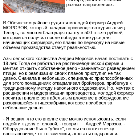
разных направлениях.
В Обоянском районе трудится молодой фермер Андрей
МОРОЗОВ, который наладил производство куриных яиц.
Теперь, во многом благодаря гранту в 500 тысяч рублей,
который он получил после победы в конкурсе для
начинающих фермеров, его планы по переходу на новые
объемы производства станут реальностью.
Азы сельского хозяйства Андрей Морозов начал постигать с
18 лет. Тогда он работал на растениеводческой ферме и
мечтал открыть собственное дело - заниматься разведением
птицы, но к реализации своих планов приступил не так
давно. Сначала в небольших, специально приспособленных
для этого помещениях откармливал бройлеров, прибегнув к
традиционному методу напольного содержания. Но, мечтая о
расширении и модернизации производства, молодой фермер
посчитал вполне рентабельным вложение в оборудование
разорившейся птицефабрики, которое приобрел за
небольшие деньги.
- Я решил, что его вполне еще можно использовать, если
подойти к делу с головой, - говорит
Андрей Морозов. -
Оборудование было "убито", но мы его потихонечку
восстановили, что-то заменили, агрегаты подкрасили.