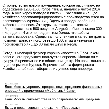
Строительство нового помещения, которое рассчитано на
содержание 1200-1500 голов птицы, началось летом 2014
года. А уже через полгода в клетки
заселили жильцов:
хозяйство переквалифицировалось с производства мяса на
производство куриных яиц. Здесь и порода
особенная -
хайсек коричневая. Эти куры отличаются высокой
яйценоскостью: с 500 несушек Андрей собирает около 300
яиц в день. И это не предел, тем более, что работа
автоматизирована. Средства, полученные в качестве гранта,
позволят довести поголовье до 1500 птиц и увеличить
производство яиц до 30 тысяч штук в месяц.
Сегодня молодой фермер хорошо известен в Обоянском
районе - его продукция пользуется спросом. Иногда он с
супругой привозит ее и в областной центр. Но пока только на
один из рынков Курска. Впрочем, работа фермерского
хозяйства набирает обороты, и лучшее еще впереди.
3011.02.2026
Банк Москвы упростил процесс подтверждения финансовых
операций в приложении «Мобильный банк»
2911.02.2026
Банк Москвы снижает ставки по потребительским кредитам
2811.02.2026
Вышла новая версия приложения «Переводы»