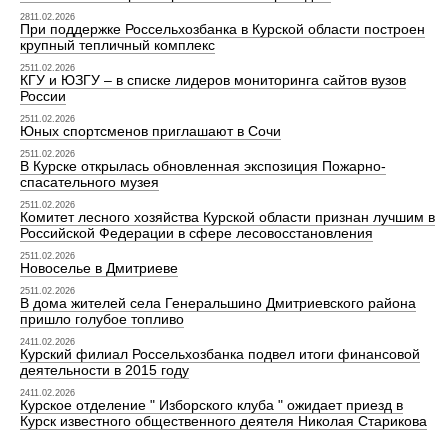
2811.02.2026
При поддержке Россельхозбанка в Курской области построен
крупный тепличный комплекс
2511.02.2026
КГУ и ЮЗГУ – в списке лидеров мониторинга сайтов вузов
России
2511.02.2026
Юных спортсменов приглашают в Сочи
2511.02.2026
В Курске открылась обновленная экспозиция Пожарно-
спасательного музея
2511.02.2026
Комитет лесного хозяйства Курской области признан лучшим в
Российской Федерации в сфере лесовосстановления
2511.02.2026
Новоселье в Дмитриеве
2511.02.2026
В дома жителей села Генеральшино Дмитриевского района
пришло голубое топливо
2411.02.2026
Курский филиал Россельхозбанка подвел итоги финансовой
деятельности в 2015 году
2411.02.2026
Курское отделение " Изборского клуба " ожидает приезд в
Курск известного общественного деятеля Николая Старикова