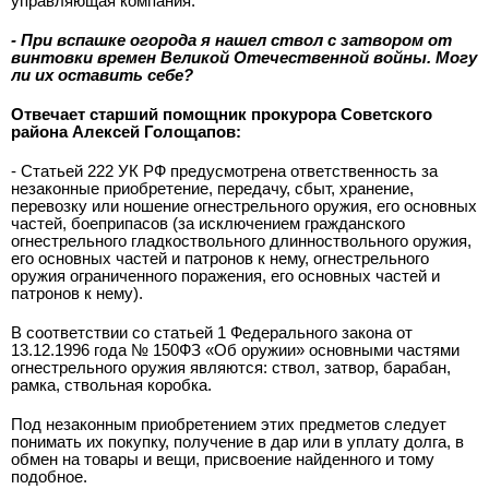
управляющая компания.
- При вспашке огорода я нашел ствол с затвором от
винтовки времен Великой Отечественной войны. Могу
ли их оставить себе?
Отвечает старший помощник прокурора Советского
района Алексей Голощапов:
­- Статьей 222 УК РФ предусмотрена ответственность за
незаконные приобретение, передачу, сбыт, хранение,
перевозку или ношение огнестрельного оружия, его основных
частей, боеприпасов (за исключением гражданского
огнестрельного гладкоствольного длинноствольного оружия,
его основных частей и патронов к нему, огнестрельного
оружия ограниченного поражения, его основных частей и
патронов к нему).
В соответствии со статьей 1 Федерального закона от
13.12.1996 года № 150­ФЗ «Об оружии» основными частями
огнестрельного оружия являются: ствол, затвор, барабан,
рамка, ствольная коробка.
Под незаконным приобретением этих предметов следует
понимать их покупку, получение в дар или в уплату долга, в
обмен на товары и вещи, присвоение найденного и тому
подобное.