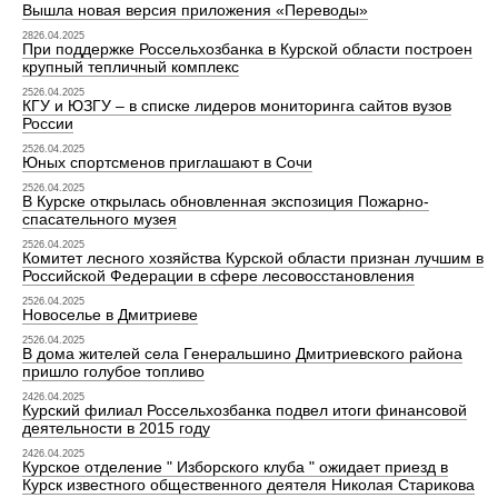
Вышла новая версия приложения «Переводы»
2826.04.2025
При поддержке Россельхозбанка в Курской области построен
крупный тепличный комплекс
2526.04.2025
КГУ и ЮЗГУ – в списке лидеров мониторинга сайтов вузов
России
2526.04.2025
Юных спортсменов приглашают в Сочи
2526.04.2025
В Курске открылась обновленная экспозиция Пожарно-
спасательного музея
2526.04.2025
Комитет лесного хозяйства Курской области признан лучшим в
Российской Федерации в сфере лесовосстановления
2526.04.2025
Новоселье в Дмитриеве
2526.04.2025
В дома жителей села Генеральшино Дмитриевского района
пришло голубое топливо
2426.04.2025
Курский филиал Россельхозбанка подвел итоги финансовой
деятельности в 2015 году
2426.04.2025
Курское отделение " Изборского клуба " ожидает приезд в
Курск известного общественного деятеля Николая Старикова