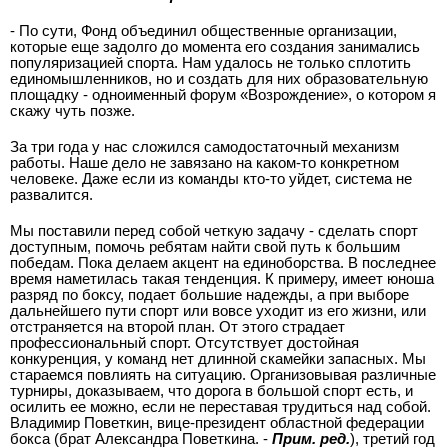
- По сути, Фонд объединил общественные организации,
которые еще задолго до момента его создания занимались
популяризацией спорта. Нам удалось не только сплотить
единомышленников, но и создать для них образовательную
площадку - одноименный форум «Возрождение», о котором я
скажу чуть позже.
За три года у нас сложился самодостаточный механизм
работы. Наше дело не завязано на каком-то конкретном
человеке. Даже если из команды кто-то уйдет, система не
развалится.
Мы поставили перед собой четкую задачу - сделать спорт
доступным, помочь ребятам найти свой путь к большим
победам. Пока делаем акцент на единоборства. В последнее
время наметилась такая тенденция. К примеру, имеет юноша
разряд по боксу, подает большие надежды, а при выборе
дальнейшего пути спорт или вовсе уходит из его жизни, или
отстраняется на второй план. От этого страдает
профессиональный спорт. Отсутствует достойная
конкуренция, у команд нет длинной скамейки запасных. Мы
стараемся повлиять на ситуацию. Организовывая различные
турниры, доказываем, что дорога в большой спорт есть, и
осилить ее можно, если не переставая трудиться над собой.
Владимир Поветкин, вице-президент областной федерации
бокса (брат Александра Поветкина. -
Прим. ред.
), третий год