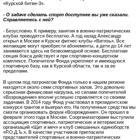
«Курской битве-3».
- О задаче сделать спорт доступнее вы уже сказали.
Справляетесь с ней?
- Безусловно. К примеру, занятия в военно-патриотических
клубах проводятся бесплатно. А год назад Александр
открыл в Москве и Курске фитнес-клубы «Витязь». Все
желающие могут приобрести абонементы, а дети до 14 лет
занимаются здесь на безвозмездной основе. Бесплатная
секция бокса действует и при спортивно-концертном
комплексе. Попечители Фонда укрепляют и имеющуюся
спортивную базу, как в Курской области, так и за ее
пределами.
В целом под патронатом Фонда только в нашем регионе
находятся около семи спортивных залов. Это довольно
серьезная финансовая нагрузка, но силами попечителей
«Возрождение» вполне успешно справляется со своими
задачами. В 2014 году Фонд участвовал в президентском
конкурсе грантов и выиграл его. На полученные средства мы
смогли организовать форум «Возрождение». Он прошел в
феврале этого года в Москве. Соорганизаторами выступили
ассоциация спортивных, патриотических и ветеранских
организаций «Щит и меч» и клуб смешанных единоборств
«Р.О.Д.Ъ.». В качестве участников пригласили
представителей спортивных и военно-патриотических