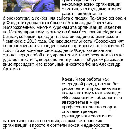
некоммерческих организаций,
отметив, что фундаментом их
работы является не
бюрократизм, а искренняя забота о людях. Такая же основа и
у Фонда титулованного боксера Александра Поветкина
«Возрождение». Многим курянам эта организация известна
по Международному турниру по боям без правил «Курская
битва», который проходит на малой родине олимпийского
Чемпиона с 2013 года. Однако деятельность «Возрождения»
не ограничивается грандиозным спортивным состязанием. О
том, что же все-таки «возрождает» Фонд, какие задачи
ставят перед собой его учредители и каких результатов уже
удалось достичь, корреспонденту газеты «Курск» рассказал
вице-президент и генеральный директор Фонда Александр
Артемов.
Каждый год работы как
очередной раунд, но уже без
риска быть отправленными в
нокаут, потому что в команде
«Возрождения» - абсолютные
авторитеты в мире
профессионального спорта,
опытные тренеры,
руководители спортивно-
патриотических ассоциаций, а также ветеранских
организаций и просто любители бокса и единоборств.