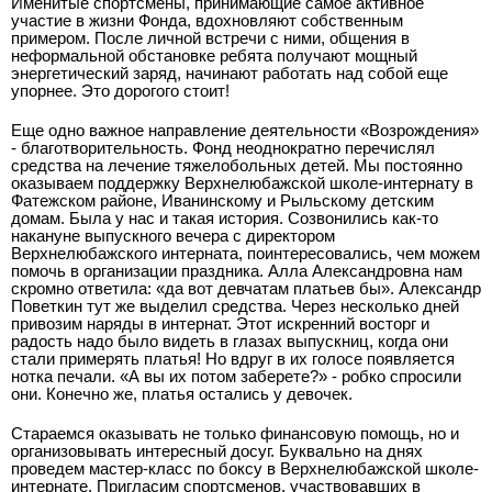
Именитые спортсмены, принимающие самое активное
участие в жизни Фонда, вдохновляют собственным
примером. После личной встречи с ними, общения в
неформальной обстановке ребята получают мощный
энергетический заряд, начинают работать над собой еще
упорнее. Это дорогого стоит!
Еще одно важное направление деятельности «Возрождения»
- благотворительность. Фонд неоднократно перечислял
средства на лечение тяжелобольных детей. Мы постоянно
оказываем поддержку Верхнелюбажской школе-интернату в
Фатежском районе, Иванинскому и Рыльскому детским
домам. Была у нас и такая история. Созвонились как-то
накануне выпускного вечера с директором
Верхнелюбажского интерната, поинтересовались, чем можем
помочь в организации праздника. Алла Александровна нам
скромно ответила: «да вот девчатам платьев бы». Александр
Поветкин тут же выделил средства. Через несколько дней
привозим наряды в интернат. Этот искренний восторг и
радость надо было видеть в глазах выпускниц, когда они
стали примерять платья! Но вдруг в их голосе появляется
нотка печали. «А вы их потом заберете?» - робко спросили
они. Конечно же, платья остались у девочек.
Стараемся оказывать не только финансовую помощь, но и
организовывать интересный досуг. Буквально на днях
проведем мастер-класс по боксу в Верхнелюбажской школе-
интернате. Пригласим спортсменов, участвовавших в