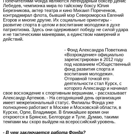
Попечителями Фонда являются легендарный боксер Денис
Лебедев, чемпионка мира по тайскому боксу Юлия
Березникова, актер театра и кино Михаил Пореченков,
контрадмирал флота, бывший мэр Североморска Евгений
Егоров и многие другие. Их социальные ориентиры -
развитие спорта в целом и воспитание молодежи в духе
патриотизма. Здесь они одерживают победу не силой удара
и не тактическими маневрами, а единством намерений и
действий.
- Фонд Александра Поветкина
«Возрождение» официально
зарегистрирован в 2012 году
под названием «Общественный
фонд развития спорта и
воспитания молодежи».
Отправной точкой его
деятельности стал Курск, с
которого Александр и начинал
свое восхождение к спортивным вершинам, - рассказывает
Александр Артемов. - На сегодняшний день организация
имеет межрегиональный статус. Филиалы Фонда уже
полноценно работают в Москве и Московской области, в
Курске, Орле, Владимире. В ближайшее время они
откроются в Брянске, Белгороде и Туле. Думаю, такими
темпами мы скоро выйдем на всероссийский уровень.
- В чем заключается работа Фонда?