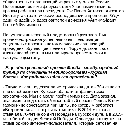
общественных организаций из разных уголков России.
Почетными гостями форума стали Уполномоченный по
правам ребенка при президенте РФ Павел Астахов; директор
Института стратегических исследований и прогнозов РУДН,
один из идейных вдохновителей движения «Антимайдан»
Георгий Филимонов.
Получился интересный плодотворный разговор. Был
продемонстрирован успешный опыт
реализации
социальных проектов некоммерческих организаций,
проведены обучающие тренинги. Форум доказал свою
жизнеспособность, и мы планируем провести его и в
наступающем году.
- Еще один успешный проект Фонда - международный
турнир по смешанным единоборствам «Курская
битва». Как родилась идея его проведения?
- Такую мысль подсказала историческая дата - 70-летие со
дня освобождения Курской области от фашистских
захватчиков. Мы не могли пройти мимо нее. Дата важная,
значимая, и под стать ей масштабный проект Фонда. В нем
гармонично сочетаются принципы, по которым работает
«Возрождение», - спорт и патриотика. В 2014-м страна
отмечала 70-летие со дня Победы на Курской дуге, а в 2015-
м - юбилей со дня Великой Победы. Однажды наткнулся на
отзыв одного интернет-пользователя, который сетовал на