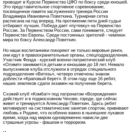
проводит в Курске Первенство ЦФО по боксу среди юношей.
Это представительное спортивное соревнование,
посвященное памяти заслуженного тренера России
Владимира Ивановича Поветкина. Турнирная сетка
расписана на год вперед. На протяжении пяти дней судьи
отбирают лучших. Победа дает «путевку» на Первенство
России. За Первенством России, сами понимаете, следует
Первенство Европы. Среди постоянных зрителей - чемпион
мира по боксу Александр Поветкин.
Но наши воспитанники покоряют не только мировые ринги,
они идут в правоохранительные органы, спецподразделения.
Участник Фонда - курский военно-патриотический клуб
«Олимп» занимается детьми и юношами до 18 лет. Немало
выпускников клуба отслужили в отрядах специального
подразделения «Витязь», четверо отмечены знаком
доблести «Краповый берет». В этом году еще 16 ребят,
наших земляков сдали экзамен на получение берета.
Схожий клуб «Комбат» под патронатом «Возрождения»
действует и в подмосковном Чехове, городе, где сейчас
живет и тренируется Александр Поветкин. Здесь ребят
мотивируют на систематические занятия спортом, прививают
любовь к Родине, что особенно важно в нынешнее лукавое
время, когда над миром одновременно нависли две
страшные угрозы - фашизм и терроризм.