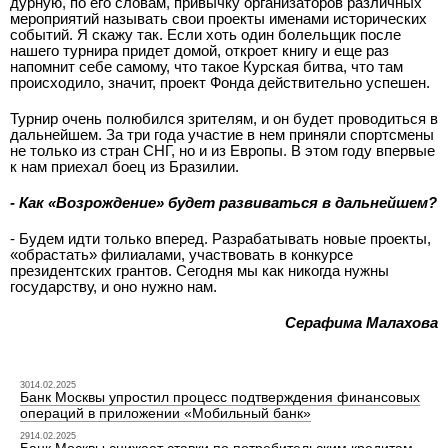
дурную, по его словам, привычку организаторов различных
мероприятий называть свои проекты именами исторических
событий. Я скажу так. Если хоть один болельщик после
нашего турнира придет домой, откроет книгу и еще раз
напомнит себе самому, что такое Курская битва, что там
происходило, значит, проект Фонда действительно успешен.
Турнир очень полюбился зрителям, и он будет проводиться в
дальнейшем. За три года участие в нем приняли спортсмены
не только из стран СНГ, но и из Европы. В этом году впервые
к нам приехал боец из Бразилии.
- Как «Возрождение» будет развиваться в дальнейшем?
- Будем идти только вперед. Разрабатывать новые проекты,
«обрастать» филиалами, участвовать в конкурсе
президентских грантов. Сегодня мы как никогда нужны
государству, и оно нужно нам.
Серафима Малахова
3014.02.2025
Банк Москвы упростил процесс подтверждения финансовых
операций в приложении «Мобильный банк»
2914.02.2025