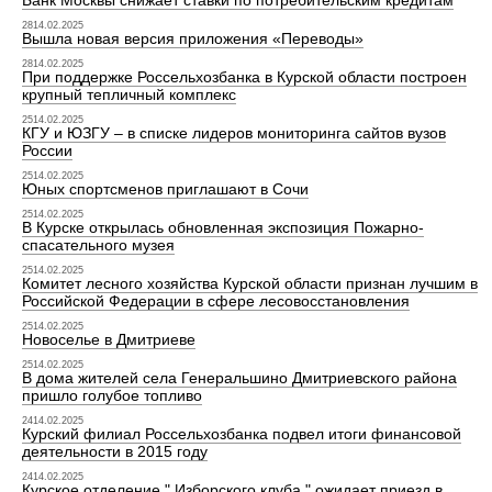
Банк Москвы снижает ставки по потребительским кредитам
2814.02.2025
Вышла новая версия приложения «Переводы»
2814.02.2025
При поддержке Россельхозбанка в Курской области построен
крупный тепличный комплекс
2514.02.2025
КГУ и ЮЗГУ – в списке лидеров мониторинга сайтов вузов
России
2514.02.2025
Юных спортсменов приглашают в Сочи
2514.02.2025
В Курске открылась обновленная экспозиция Пожарно-
спасательного музея
2514.02.2025
Комитет лесного хозяйства Курской области признан лучшим в
Российской Федерации в сфере лесовосстановления
2514.02.2025
Новоселье в Дмитриеве
2514.02.2025
В дома жителей села Генеральшино Дмитриевского района
пришло голубое топливо
2414.02.2025
Курский филиал Россельхозбанка подвел итоги финансовой
деятельности в 2015 году
2414.02.2025
Курское отделение " Изборского клуба " ожидает приезд в