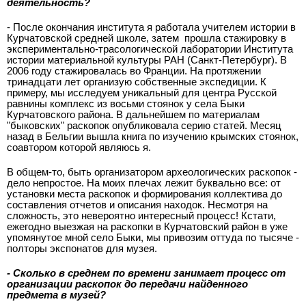
деятельность?
- После окончания института я работала учителем истории в
Курчатовской средней школе, затем прошла стажировку в
экспериментально-трасологической лаборатории Института
истории материальной культуры РАН (Санкт-Петербург). В
2006 году стажировалась во Франции. На протяжении
тринадцати лет организую собственные экспедиции. К
примеру, мы исследуем уникальный для центра Русской
равнины комплекс из восьми стоянок у села Быки
Курчатовского района. В дальнейшем по материалам
"быковских" раскопок опубликовала серию статей. Месяц
назад в Бельгии вышла книга по изучению крымских стоянок,
соавтором которой являюсь я.
В общем-то, быть организатором археологических раскопок -
дело непростое. На моих плечах лежит буквально все: от
установки места раскопок и формирования коллектива до
составления отчетов и описания находок. Несмотря на
сложность, это невероятно интересный процесс! Кстати,
ежегодно выезжая на раскопки в Курчатовский район в уже
упомянутое мной село Быки, мы привозим оттуда по тысяче -
полторы экспонатов для музея.
- Сколько в среднем по времени занимает процесс от
организации раскопок до передачи найденного
предмета в музей?