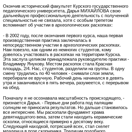
Окончив
исторический факультет Курского государственного
педагогического университета, Дарья МИХАЙЛОВА свою
дальнейшую профессиональную деятельность с полученной
специальностью не связала, хотя с особым трепетом
вспоминает об участии в археологических раскопках:
- В 2002 году, после окончания первого курса, наша первая
производственная практика заключалась в
непосредственном участии в археологических раскопках.
Нам повезло, как одним из немногих студентов, кому
довелось участвовать в раскопках на территории Курска.
Эта заслуга целиком принадлежала руководителю практики -
Владимиру Янукову. Местом раскопок стала Красная
площадь, 2/4. Нас, студентов, разделили на группы. В одну
смену трудились по 40 человек - снимали слои земли,
перебирали ее вручную. Рабочий день начинался в девять
утра и заканчивался в пять вечера, разумеется, с перерывом
на обед.
Поначалу я не осознавала масштабность происходящего, -
признается Дарья. - Первые дни работа под палящим
солнцем не приносила результатов. Но дальше становилось
все интереснее. Мы раскопали фундамент храма
девятнадцатого века, затем стали находить керамические
осколки, относящиеся примерно к десятому веку.
Следующей находкой, потрясшей всех, стал скелет
младенца в позе скорченика. Традиции подобного