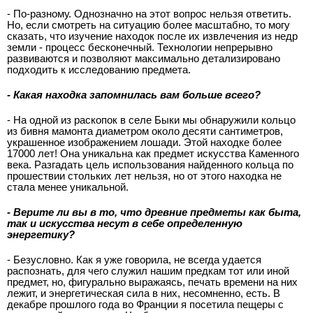
- По-разному. Однозначно на этот вопрос нельзя ответить.
Но, если смотреть на ситуацию более масштабно, то могу
сказать, что изучение находок после их извлечения из недр
земли - процесс бесконечный. Технологии непрерывно
развиваются и позволяют максимально детализировано
подходить к исследованию предмета.
- Какая находка запомнилась вам больше всего?
- На одной из раскопок в селе Быки мы обнаружили кольцо
из бивня мамонта диаметром около десяти сантиметров,
украшенное изображением лошади. Этой находке более
17000 лет! Она уникальна как предмет искусства Каменного
века. Разгадать цель использования найденного кольца по
прошествии стольких лет нельзя, но от этого находка не
стала менее уникальной.
- Верите ли вы в то, что древние предметы как быта,
так и искусства несут в себе определенную
энергетику?
- Безусловно. Как я уже говорила, не всегда удается
распознать, для чего служил нашим предкам тот или иной
предмет, но, фигурально выражаясь, печать времени на них
лежит, и энергетическая сила в них, несомненно, есть. В
декабре прошлого года во Франции я посетила пещеры с