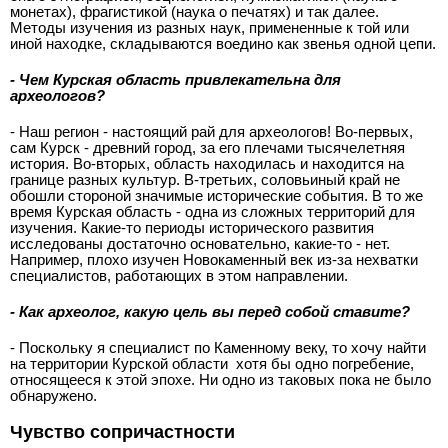
монетах), фрагистикой (наука о печатях) и так далее.
Методы изучения из разных наук, примененные к той или
иной находке, складываются воедино как звенья одной цепи.
- Чем Курская область привлекательна для
археологов?
- Наш регион - настоящий рай для археологов! Во-первых,
сам Курск - древний город, за его плечами тысячелетняя
история. Во-вторых, область находилась и находится на
границе разных культур. В-третьих, соловьиный край не
обошли стороной значимые исторические события. В то же
время Курская область - одна из сложных территорий для
изучения. Какие-то периоды исторического развития
исследованы достаточно основательно, какие-то - нет.
Например, плохо изучен Новокаменный век из-за нехватки
специалистов, работающих в этом направлении.
- Как археолог, какую цель вы перед собой ставите?
- Поскольку я специалист по Ка
менному веку, то хочу найти
на территории Курской области хотя бы одно погребение,
относящееся к этой эпохе. Ни одно из таковых пока не было
обнаружено.
Чувство сопричастности