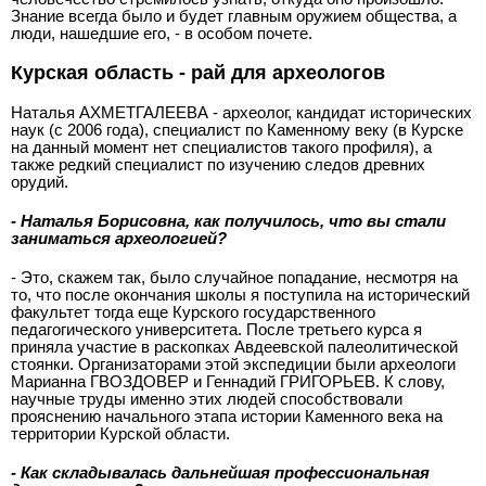
Знание всегда было и будет главным оружием общества, а
люди, нашедшие его, - в особом почете.
Курская область - рай для археологов
Наталья АХМЕТГА
ЛЕЕВА - археолог, кандидат исторических
наук (с 2006 года), специалист по Каменному веку (в Курске
на данный момент нет специалистов такого профиля), а
также редкий специалист по изучению следов древних
орудий.
- Наталья Борисовна, как получилось, что вы стали
заниматься археологией?
- Это, скажем так, было случайное попадание, несмотря на
то, что после окончания школы я поступила на исторический
факультет тогда еще Курского государственного
педагогического университета. После третьего курса я
приняла участие в раскопках Авдеевской палеолитической
стоянки. Организаторами этой экспедиции были археологи
Марианна ГВОЗДОВЕР и Геннадий ГРИГОРЬЕВ. К слову,
научные труды именно этих людей способствовали
прояснению начального этапа истории Каменного века на
территории Курской области.
- Как складывалась дальнейшая профессиональная