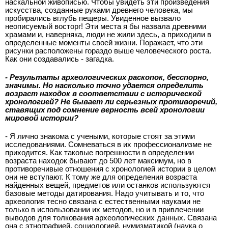
наскальной живописью. Чтобы увидеть эти произведения
искусства, созданные руками древнего человека, мы
пробирались вглубь пещеры. Увиденное вызвало
неописуемый восторг! Эти места я бы назвала древними
храмами и, наверняка, люди не жили здесь, а приходили в
определенные моменты своей жизни. Поражает, что эти
рисунки расположены гораздо выше человеческого роста.
Как они создавались - загадка.
- Результаты археологических раскопок, бесспорно,
значимы. Но насколько точно удается определить
возраст находок в соответствии с исторической
хронологией? Не бывает ли серьезных противоречий,
ставящих под сомнение верность всей хронологии
мировой истории?
- Я лично знакома с учеными, которые стоят за этими
исследованиями. Сомневаться в их профессионализме не
приходится. Как таковые погрешности в определении
возраста находок бывают до 500 лет максимум, но в
противоречивые отношения с хронологией истории в целом
они не вступают. К тому же для определения возраста
найденных вещей, предметов или останков используются
базовые методы датирования. Надо учитывать и то, что
археология тесно связана с естественными науками не
только в использовании их методов, но и в привлечении
выводов для толкования археологических данных. Связана
она с этнографией, социологией, нумизматикой (наука о