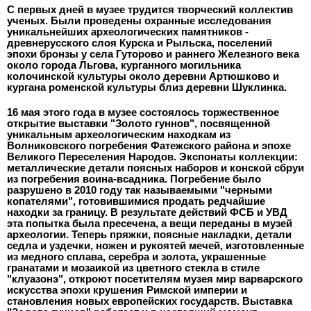
С первых дней
в музее трудится творческий коллектив
ученых. Были проведены охранные исследования
уникальнейших археологических памятников -
древнерусского слоя Курска и Рыльска, поселений
эпохи бронзы у села Гуторово и раннего Железного века
около города Льгова, курганного могильника
колочинской культуры около деревни Артюшково и
кургана роменской культуры близ деревни Шуклинка.
16 мая этого года в музее состоялось торжественное
открытие выставки "Золото гуннов", посвященной
уникальным археологическим находкам из
Волниковского погребения Фатежского района и эпохе
Великого Переселения Народов. Экспонаты коллекции:
металлические детали поясных наборов и конской сбруи
из погребения воина-всадника. Погребение было
разрушено в 2010 году так называемыми "черными
копателями", готовившимися продать редчайшие
находки за границу. В результате действий ФСБ и УВД
эта попытка была пресечена, а вещи переданы в музей
археологии. Теперь пряжки, поясные накладки, детали
седла и уздечки, ножен и рукоятей мечей, изготовленные
из медного сплава, серебра и золота, украшенные
гранатами и мозаикой из цве
тного стекла в стиле
"клуазонэ", откроют посетителям музея мир варварского
искусства эпохи крушения Римской империи и
становления новых европейских государств. Выставка