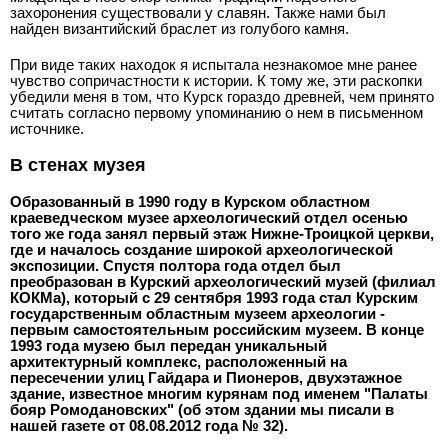
захоронения существовали у славян. Такж
е нами был
найден византийский браслет из голубого камня.
При виде таких находок я испытала незнакомое мне ранее
чувство сопричастности к истории. К тому же, эти раскопки
убедили меня в том, что Курск гораздо древней, чем принято
считать согласно первому упоминанию о нем в письменном
источнике.
В стенах музея
Образованный в 1990 году в Курском областном
краеведческом музее археологический отдел осенью
того же года занял первый этаж Нижне-Троицкой церкви,
где и началось создание широкой археологической
экспозиции. Спустя полтора года отдел был
преобразован в Курский археологический музей (филиал
КОКМа), который с 29 сентября 1993 года стал Курским
государственным областным музеем археологии -
первым самостоятельным российским музеем. В конце
1993 года музею был передан уникальный
архитектурный комплекс, расположенный на
пересечении улиц Гайдара и Пионеров, двухэтажное
здание, известное многим курянам под именем "Палаты
бояр Ромодановских" (об этом здании мы писали в
нашей газете от 08.08.2012 года № 32).