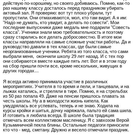
действую по-хорошему, но своего добиваюсь. Помню, как-то
раз нашему классу досталось перед праздником убирать
актовый зал. Я проверяю: вот тут плохо убрали, тут
пропустили. Они отмахиваются, мол, кто там видит. А я им:
"Надо не думать, кто увидит, а делать по совести". Мои
последние выпускники даже медаль мне подарили "Совесть
класса". Ученики знали мою требовательность и поэтому
сразу старались все делать добросовестно. В итоге мои
классы направляли на самые сложные участки работы. Да и
руководство давали в тех классах, где были самые
неорганизованные ученики. Ребята из того класса, что сами
выбрали меня, окончили школу 29 лет назад. И с тех пор
они собираются вместе каждые пять лет. Вот и в этом году
на сбор пришли почти все, кроме нескольких, живущих в
других городах…
Я всегда активно принимала участие в различных
мероприятиях. Учителя в то время и пели, и танцевали, и на
лыжах катались, и стреляли в тире. Помню, я на стрельбах
из 50 раз попала 49. Даже на пенсии пришлось плавать за
честь школы. Ну а в молодости жизнь кипела. Как
умудрялась все успевать, теперь и не знаю. Ходила на
курсы кройки и шитья, дочку наряжала, пальто ей сама шила.
И готовить я любила всегда. В школе была традиция
отмечать всем коллективом масленицу. Я с завхозом Верой
Кузьминичной пекла блины. Остальные педагоги приносили
кто что - мед, сметану. Дружно и весело отмечали праздник.