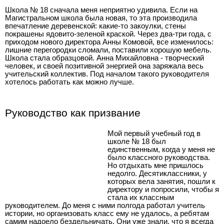
Школа № 18 сначала меня неприятно удивила. Если на
Магистральном школа была новая, то эта производила
впечатление деревенской: какие-то закоулки, стены
покрашены ядовито-зеленой краской. Через два-три года, с
приходом нового директора Анны Комовой, все изменилось:
лишние перегородки сломали, поставили хорошую мебель.
Школа стала образцовой. Анна Михайловна - творческий
человек, и своей позитивной энергией она заряжала весь
учительский коллектив. Под началом такого руководителя
хотелось работать как можно лучше.
Руководство как призвание
Мой первый учебный год в
школе № 18 был
единственным, когда у меня не
было классного руководства.
Но отдыхать мне пришлось
недолго. Десятиклассники, у
которых вела занятия, пошли к
директору и попросили, чтобы я
стала их классным
руководителем. До меня с ними полгода работал учитель
истории, но организовать класс ему не удалось, а ребятам
самим надоело бездельничать. Они уже знали, что я всегда