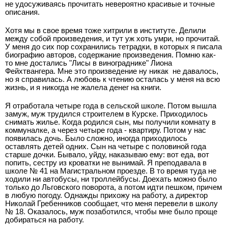
не удосуживаясь прочитать невероятно красивые и точные
описания.
Хотя мы в свое время тоже хитрили в институте. Делили
между собой произведения, и тут уж хоть умри, но прочитай.
У меня до сих пор сохранились тетрадки, в которых я писала
биографию авторов, содержание произведения. Помню как-
то мне достались "Лисы в винограднике" Лиона
Фейхтвангера. Мне это произведение ну никак не давалось,
но я справилась. А любовь к чтению осталась у меня на всю
жизнь, и я никогда не жалела денег на книги.
Я отработала четыре года в сельской школе. Потом вышла
замуж, муж трудился строителем в Курске. Приходилось
снимать жилье. Когда родился сын, мы получили комнату в
коммуналке, а через четыре года - квартиру. Потом у нас
появилась дочь. Было сложно, иногда приходилось
оставлять детей одних. Сын на четыре с половиной года
старше дочки. Бывало, уйду, наказываю ему: вот еда, вот
попить, сестру из кроватки не вынимай. Я преподавала в
школе № 41 на Магистральном проезде. В то время туда не
ходили ни автобусы, ни троллейбусы. Доехать можно было
только до Льговского поворота, а потом идти пешком, причем
в любую погоду. Однажды прихожу на работу, а директор
Николай Гребенников сообщает, что меня перевели в школу
№ 18. Оказалось, муж позаботился, чтобы мне было проще
добираться на работу.