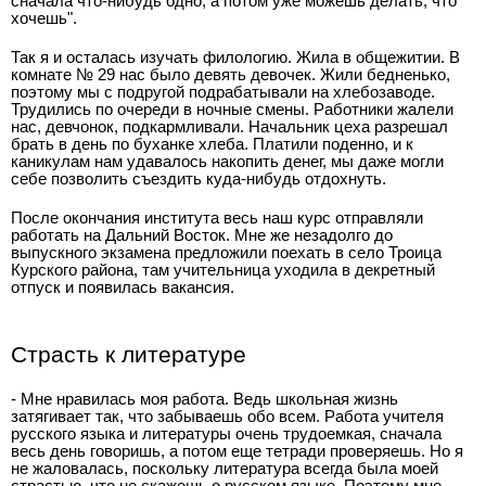
сначала что-нибудь одно, а потом уже можешь делать, что
хочешь".
Так я и осталась изучать филологию. Жила в общежитии. В
комнате № 29 нас было девять девочек. Жили бедненько,
поэтому мы с подругой подрабатывали на хлебозаводе.
Трудились по очереди в ночные смены. Работники жалели
нас, девчонок, подкармливали. Начальник цеха разрешал
брать в день по буханке хлеба. Платили поденно, и к
каникулам нам удавалось накопить денег, мы даже могли
себе позволить съездить куда-нибудь отдохнуть.
После окончания института весь наш курс отправляли
работать на Дальний Восток. Мне же незадолго до
выпускного экзамена предложили поехать в село Троица
Курского района, там учительница уходила в декретный
отпуск и появилась вакансия.
Страсть к литературе
- Мне нравилась моя работа. Ведь школьная жизнь
затягивает так, что забываешь обо всем. Работа учителя
русского языка и литературы очень трудоемкая, сначала
весь день говоришь, а потом еще тетради проверяешь. Но я
не жаловалась, поскольку литература всегда была моей
страстью, что не скажешь о русском языке. Поэтому мне