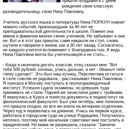
пришли поздравить с днем
рождения свою классную
руководительницу, свою Нину Павловну.
Учитель русского языка и литературы Нина ПОРХУН помнит
немало событий, произошедших за 40 лет ее
преподавательской деятельности в школе. Помнит она
имена и фамилии многих своих учеников. Не забывают и они
ее. Вот и в этот раз пришли, сами накрыли на стол, снова
шутили и говорили о жизни, как и 30 лет назад. Согласитесь,
не каждого учителя вспоминают с благодарностью. А ведь
Нина Павловна могла бы учительницей и не стать…
- Когда я окончила десять классов, отец сказал мне: "Вот
тебе 500 рублей, хочешь, учись дальше, а нет - Иваныч тебе
тяпку сделает". Это был наш кузнец. Перспектива остаться
в селе совсем не радовала, - рассказывает Нина Павловна. -
Я поехала в Москву поступать в геологоразведочный
институт. Успешно сдала экзамены, но девушек туда
принимать не стали. Парней же зачислили даже с тройками.
Я вернулась в Курск и понесла документы в пединститут на
филологический факультет. Был уже октябрь, мне попеняли,
что пришла поздно, но все же взяли на вечернее отделение.
Через год я перевелась на дневное. Учась на первом курсе,
работала в городском суде на улице Радищева. Получалось
неплохо, поэтому мой начальник советовал мне поступить в
юридический. Но мама не разрешила, сказала: "Закончи