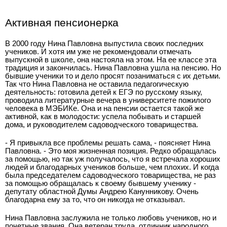
Активная пенсионерка
В 2000 году Нина Павловна выпустила своих последних
учеников. И хотя им уже не рекомендовали отмечать
выпускной в школе, она настояла на этом. На ее классе эта
традиция и закончилась. Нина Павловна ушла на пенсию. Но
бывшие ученики то и дело просят позаниматься с их детьми.
Так что Нина Павловна не оставила педагогическую
деятельность: готовила детей к ЕГЭ по русскому языку,
проводила литературные вечера в университете пожилого
человека в МЭБИКе. Она и на пенсии остается такой же
активной, как в молодости: успела побывать и старшей
дома, и руководителем садоводческого товарищества.
- Я привыкла все проблемы решать сама, - поясняет Нина
Павловна. - Это моя жизненная позиция. Редко обращалась
за помощью, но так уж получалось, что я встречала хороших
людей и благодарных учеников больше, чем плохих. И когда
была председателем садоводческого товарищества, не раз
за помощью обращалась к своему бывшему ученику -
депутату областной Думы Андрею Канунникову. Очень
благодарна ему за то, что он никогда не отказывал.
Нина Павловна заслужила не только любовь учеников, но и
почетные звания. Она ветеран труда, отличник народного