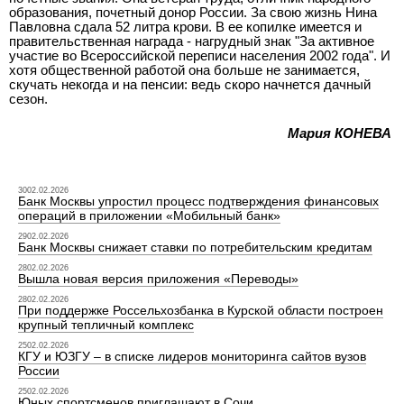
образования, почетный донор России. За свою жизнь Нина
Павловна сдала 52 литра крови. В ее копилке имеется и
правительственная награда - нагрудный знак "За активное
участие во Всероссийской переписи населения 2002 года". И
хотя общественной работой она больше не занимается,
скучать некогда и на пенсии: ведь скоро начнется дачный
сезон.
Мария КОНЕВА
3002.02.2026
Банк Москвы упростил процесс подтверждения финансовых
операций в приложении «Мобильный банк»
2902.02.2026
Банк Москвы снижает ставки по потребительским кредитам
2802.02.2026
Вышла новая версия приложения «Переводы»
2802.02.2026
При поддержке Россельхозбанка в Курской области построен
крупный тепличный комплекс
2502.02.2026
КГУ и ЮЗГУ – в списке лидеров мониторинга сайтов вузов
России
2502.02.2026
Юных спортсменов приглашают в Сочи