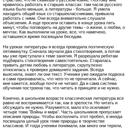
нравилось работать в старших классах: там часов русского
языка было меньше, а литературы - больше. Я умела
находить общий язык со старшеклассниками, привыкла
работать с ними. Они всегда внимательно слушали
объяснения. А еще просили оставить в конце урока пять
минут, чтобы поговорить на другие темы - о жизни, о любви, о
мечтах. Как выполнили на уроке, все, что намечено,
оставшееся время посвящали беседам.
На уроках литературы я всегда проводила поэтическую
пятиминутку. Сначала звучали два стихотворения, а потом
мы уже приступали к теме занятия. Я разрешала ребятам
подбирать стихотворение самостоятельно. Старалась
привить детям любовь к литературе, скрупулезно
относилась к проверке домашнего задания. Всегда
выясняла, знают ли они текст. Ученики уже ожидали подвоха
и сами признавались, что чего-то не прочитали. А сейчас,
мне кажется, вообще почти не читают. Да и сама система
обучения построена так, что читать в принципе и не нужно.
Конечно, в школьном возрасте классическая литература все
равно не воспринимается так, как в зрелости. Но читать и
обсуждать ее нужно. Разумеется, мало кто осиливает
четыре тома "Войны и мира". Часть школьников пропускает
описания природы. Чтобы восполнить этот пробел, я иногда
посвящала целый урок теме природы в творчестве
классиков. И тогда ученики понимали, как много они теряли,