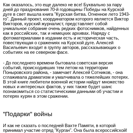
Как оказалось, это еще далеко не все! Буквально за пару
дней до празднования 70-й годовщины Победы на Курской
дуге в свет вышла книга "Курская битва. Огненное лето 1943-
го". Данный проект, координатором которого является Виктор
Викторов, курский журналист, представляет собой
уникальное собрание очень редких фотоснимков, найденных
как в российских, так и немецких архивах. Наряду с
фотоматериалами в издании есть и историческая часть,
повествующая о сражениях на Курской дуге. Алексей
Васильевич входит в группу авторов, рассказывающих о
событиях на ее северном фасе.
- До последнего времени бытовала советская версия
событий, происходивших тем летом на территории
Поныровского района, - замечает Алексей Сотников, - она
сглаживала драматизм и умалчивала о тяжелейших потерях.
В этой книге любители военной истории найдут множество
новых и интересных фактов, у них также будет шанс
познакомиться со статистическими данными об участии и
потерях курян в этом сражении.
"Подарки" войны
И как не сказать о последней Вахте Памяти, в которой
принимал участие отряд "Курган". Она была всероссийской!