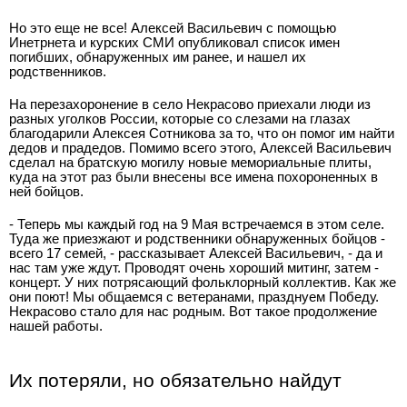
Но это еще не все! Алексей Васильевич с помощью
Инетрнета и курских СМИ опубликовал список имен
погибших, обнаруженных им ранее, и нашел их
родственников.
На перезахоронение в село Некрасово приехали люди из
разных уголков России, которые со слезами на глазах
благодарили Алексея Сотникова за то, что он помог им найти
дедов и прадедов. Помимо всего этого, Алексей Васильевич
сделал на братскую могилу новые мемориальные плиты,
куда на этот раз были внесены все имена похороненных в
ней бойцов.
- Теперь мы каждый год на 9 Мая встречаемся в этом селе.
Туда же приезжают и родственники обнаруженных бойцов -
всего 17 семей, - рассказывает Алексей Васильевич, - да и
нас там уже ждут. Проводят очень хороший митинг, затем -
концерт. У них потрясающий фольклорный коллектив. Как же
они поют! Мы общаемся с ветеранами, празднуем Победу.
Некрасово стало для нас родным. Вот такое продолжение
нашей работы.
Их потеряли, но обязательно найдут