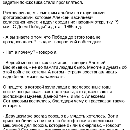
задатки поисковика стали проявляться.
Разговаривая, мы смотрим альбом со старинными
фотографиями, которые Алексей Васильевич
коллекционирует, и вдруг среди них находим открытку. "9
мая. С Днем Победы" и дата - 1965 год.
- А вы знаете о том, что Победа до этого года не
праздновалась? - задает вопрос мой собеседник.
- Нет, а почему? - говорю я.
- Версий много, но, как я считаю, - говорит Алексей
Васильевич, - не до памяти людям было. Многие и думать об
этой войне не хотели. А потом - страну восстанавливать
надо было, жизнь налаживать.
О нищете, в которой жили люди в послевоенные годы,
постоянно рассказывают ветераны, это доказывают и
экспозиции музеев. Данной темы и мы с Алексеем
Сотниковым коснулись, благодаря чему он рассказал такую
историю.
- Девушкам же всегда хорошо выглядеть хотелось. Вот и
приспособились они шить себе кофточки из шелковых
мешочков для пороха, которые были в снарядах, - говорит
Алексей Сотников, - старожилы рассказывают, что девушки