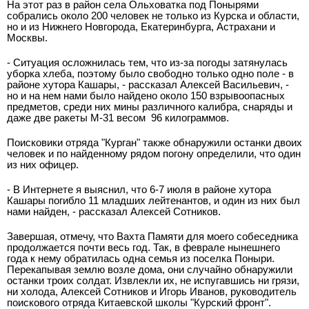
На этот раз в район села Ольховатка под Понырями
собрались около 200 человек не только из Курска и области,
но и из Нижнего Новгорода, Екатеринбурга, Астрахани и
Москвы.
- Ситуация осложнилась тем, что из-за погоды затянулась
уборка хлеба, поэтому было свободно только одно поле - в
районе хутора Кашары, - рассказал Алексей Васильевич, -
но и на нем нами было найдено около 150 взрывоопасных
предметов, среди них мины различного калибра, снаряды и
даже две ракеты М-31 весом 96 килограммов.
Поисковики отряда "Курган" также обнаружили останки двоих
человек и по найденному рядом погону определили, что один
из них офицер.
- В Интернете я выяснил, что 6-7 июля в районе хутора
Кашары погибло 11 младших лейтенантов, и один из них был
нами найден, - рассказал Алексей Сотников.
Завершая, отмечу, что Вахта Памяти для моего собеседника
продолжается почти весь год. Так, в феврале нынешнего
года к нему обратилась одна семья из поселка Поныри.
Перекапывая землю возле дома, они случайно обнаружили
останки троих солдат. Извлекли их, не испугавшись ни грязи,
ни холода, Алексей Сотников и Игорь Иванов, руководитель
поискового отряда Китаевской школы "Курский фронт".