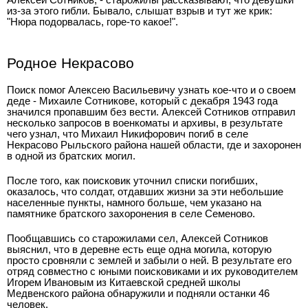
из-за этого гибли. Бывало, слышат взрыв и тут же крик:
"Нюра подорвалась, горе-то какое!".
Родное Некрасово
Поиск помог Алексею Васильевичу узнать кое-что и о своем
деде - Михаиле Сотникове, который с декабря 1943 года
значился пропавшим без вести. Алексей Сотников отправил
несколько запросов в военкоматы и архивы, в результате
чего узнал, что Михаил Никифорович погиб в селе
Некрасово Рыльского района нашей области, где и захоронен
в одной из братских могил.
После того, как поисковик уточнил списки погибших,
оказалось, что солдат, отдавших жизни за эти небольшие
населенные пункты, намного больше, чем указано на
памятнике братского захоронения в селе Семеново.
Пообщавшись со старожилами сел, Алексей Сотников
выяснил, что в деревне есть еще одна могила, которую
просто сровняли с землей и забыли о ней. В результате его
отряд совместно с юными поисковиками и их руководителем
Игорем Ивановым из Китаевской средней школы
Медвенского района обнаружили и подняли останки 46
человек.