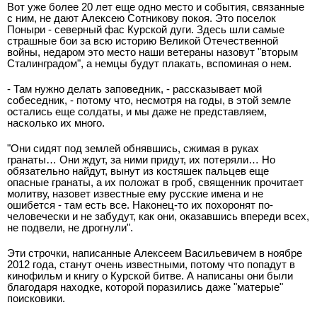
Вот уже более 20 лет еще одно место и события, связанные
с ним, не дают Алексею Сотникову покоя. Это поселок
Поныри - северный фас Курской дуги. Здесь шли самые
страшные бои за всю историю Великой Отечественной
войны, недаром это место наши ветераны назовут "вторым
Сталинградом", а немцы будут плакать, вспоминая о нем.
- Там нужно делать заповедник, - рассказывает мой
собеседник, - потому что, несмотря на годы, в этой земле
остались еще солдаты, и мы даже не представляем,
насколько их много.
"Они сидят под землей обнявшись, сжимая в руках
гранаты… Они ждут, за ними придут, их потеряли… Но
обязательно найдут, вынут из костяшек пальцев еще
опасные гранаты, а их положат в гроб, священник прочитает
молитву, назовет известные ему русские имена и не
ошибется - там есть все. Наконец-то их похоронят по-
человечески и не забудут, как они, оказавшись впереди всех,
не подвели, не дрогнули".
Эти строчки, написанные Алексеем Васильевичем в ноябре
2012 года, станут очень известными, потому что попадут в
кинофильм и книгу о Курской битве. А написаны они были
благодаря находке, которой поразились даже "матерые"
поисковики.