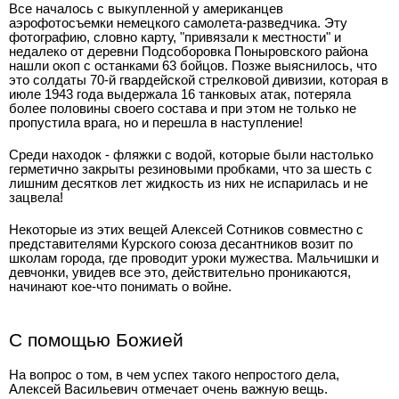
Все началось с выкупленной у американцев
аэрофотосъемки немецкого самолета-разведчика. Эту
фотографию, словно карту, "привязали к местности" и
недалеко от деревни Подсоборовка Поныровского района
нашли окоп с останками 63 бойцов. Позже выяснилось, что
это солдаты 70-й гвардейской стрелковой дивизии, которая в
июле 1943 года выдержала 16 танковых атак, потеряла
более половины своего состава и при этом не только не
пропустила врага, но и перешла в наступление!
Среди находок - фляжки с водой, которые были настолько
герметично закрыты резиновыми пробками, что за шесть с
лишним десятков лет жидкость из них не испарилась и не
зацвела!
Некоторые из этих вещей Алексей Сотников совместно с
представителями Курского союза десантников возит по
школам города, где проводит уроки мужества. Мальчишки и
девчонки, увидев все это, действительно проникаются,
начинают кое-что понимать о войне.
С помощью Божией
На вопрос о том, в чем успех такого непростого дела,
Алексей Васильевич отмечает очень важную вещь.