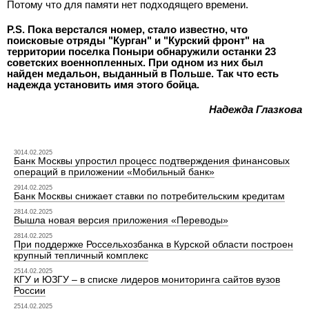
Потому что для памяти нет подходящего времени.
P.S. Пока верстался номер, стало известно, что
поисковые отряды "Курган" и "Курский фронт" на
территории поселка Поныри обнаружили останки 23
советских военнопленных. При одном из них был
найден медальон, выданный в Польше. Так что есть
надежда установить имя этого бойца.
Надежда Глазкова
3014.02.2025
Банк Москвы упростил процесс подтверждения финансовых
операций в приложении «Мобильный банк»
2914.02.2025
Банк Москвы снижает ставки по потребительским кредитам
2814.02.2025
Вышла новая версия приложения «Переводы»
2814.02.2025
При поддержке Россельхозбанка в Курской области построен
крупный тепличный комплекс
2514.02.2025
КГУ и ЮЗГУ – в списке лидеров мониторинга сайтов вузов
России
2514.02.2025