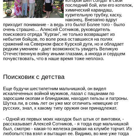
которой шел солдат в свой
последний бой, или его котелок,
химический карандаш,
курительную трубку, каску,
наконец. Внезапно вдруг
приходит понимание - а ведь это было! Более того - было
очень страшно… Алексей Сотников, руководитель
поискового отряда "Курган", не только возвращает из
небытия бойцов, по воле рока оставшихся на полях
сражений на Северном фасе Курской дуги, но и обладает
редким умением - дает возможность увидеть Великую
Отечественную войну иными глазами, а иногда и сердцем
почувствовать, что в наше время тоже неплохо.
Поисковик с детства
Еще будучи шестилетним мальчишкой, он видел
искалеченных войной мужиков, лазал с пацанами по
заросшим окопам и блиндажам, находил гильзы и патроны.
Шутка ли, в семь лет он уже мог отличить немецкие от
русских, знал, к какому типу оружия они принадлежат.
- Одной из первых моих находок был штык от винтовки, -
рассказывает Алексей Сотников, - я тогда еще мальчишкой
был, смотрю - какая-то железка ржавая на клумбе торчит. Из
любопытства взял и вытащил ее. Видимо, во мне уже тогда