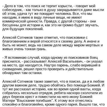
- Дело в том, что поиск не терпит корысти, - говорит мой
собеседник, - как только в душу закрадываются даже мысли
об этом, удача тут же покидает человека. Все, что мы
находим, я имею в виду личные вещи, не имеют
коммерческой ценности. Правда, с другой стороны - они
бесценны для истории и, как это ни громко будет звучать,
для будущих поколений.
Алексей Сотников также отметил, что поисковики с
благоговением и верой относятся к своему делу. А иначе и
быть не может, ведь на самом деле между миром мертвых и
живых очень тонкая грань.
- Я вспоминаю случай, когда одному из поисковиков боец
приснился, - рассказывает Алексей Васильевич, - он указал
на место, где находится. Наутро парень, слабо веривший в
сновидения, решил просто проверить и действительно
обнаружил там останки.
Алексей Сотников также заметил, что в поиске, да и в любом
другом важном деле, трудно обойтись без помощи Божией. И
тут же рассказал историю, как во время одной вахты, когда
собралось несколько отрядов, ребята наскоро сколотили из
двух березок крест и поместили на него икону Божией
Матери "Взыскание погибших". К этому все отнеслись
спокойно и благоговейно, кроме одного парня. Вышло так, что