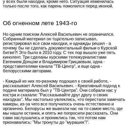
у всех были находки, кроме него. Ситуация изменилась
только после того, как парень помолился перед иконой.
Об огненном лете 1943-го
Но одним поиском Алексей Васильевич не ограничился.
Собранный материал он тщательно записывал,
регистрировал все свои находки, и однажды решил - а
почему бы не сделать документальный фильм о Курской
битве?! Это было в 2010 году. С тех пор вышло уже пять
кинолент. Три сделаны курскими тележурналистами
Евгением Донцом и Владимиром Грицаевым, одна -
представителями канала "ТВ-Центр", и еще одна -
белорусскими авторами.
- Каждый из них по-разному подошел к своей работе, -
рассказывает Алексей Васильевич. - Креативный подход к
подаче материала был у "ТВ-Центра". Они собрали нас у
костра и сказали: "Рассказывайте друг другу о своих
находках". Мы настолько увлеклись, что перестали замечать
камеры, из-за чего все получилось очень естественно и
органично. Белорусы же вывезли нас на то самое место, где
мы нашли останки, и опять же попросили рассказать. Они
сами заслушались и прониклись так, что потом нам
признавались: "Мы тронуты до "мурашек"!".