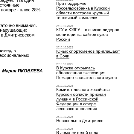
радует. "На один
При поддержке
остоянные
Россельхозбанка в Курской
 пожаре - плюс 28%
области построен крупный
тепличный комплекс
таточно внимания.
2510.10.2025
КГУ и ЮЗГУ – в списке лидеров
, нарушающих
мониторинга сайтов вузов
 в Дмитриевском,
России
2510.10.2025
ример, в
Юных спортсменов приглашают
фессиональных
в Сочи
2510.10.2025
В Курске открылась
Мария ЯКОВЛЕВА
обновленная экспозиция
Пожарно-спасательного музея
2510.10.2025
Комитет лесного хозяйства
Курской области признан
лучшим в Российской
Федерации в сфере
лесовосстановления
2510.10.2025
Новоселье в Дмитриеве
2510.10.2025
В дома жителей села