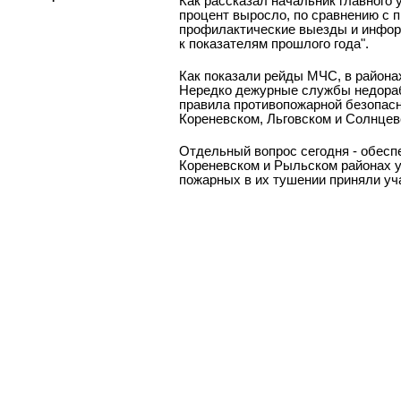
Как рассказал начальник главного 
процент выросло, по сравнению с 
профилактические выезды и инфор
к показателям прошлого года".
Как показали рейды МЧС, в района
Нередко дежурные службы недораб
правила противопожарной безопасн
Кореневском, Льговском и Солнцев
Отдельный вопрос сегодня - обесп
Кореневском и Рыльском районах 
пожарных в их тушении приняли у