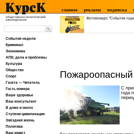
главное
реклама
подписка
общественно-политический
Фотоконкурс "Событие года
еженедельник
События недели
Криминал
Экономика
АПК: дела и проблемы
Культура
Общество
Пожароопасный 
Спорт
Газета — Читатель
С при
Гость номера
года 
Ваше здоровье
перио
Ваш консультант
В доме и около
Ступени цивилизации
Звёздная жизнь
Политика
Ваш юрист