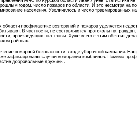
управления МЧС по Курской области Иван Лунев, статистика не 
прошлым годом, число пожаров по области. И это несмотря на п
мирование населения. Увеличилось и число травмированных на
х области профилактике возгораний и пожаров уделяется недос
атывают. В частности, не составляются протоколы на граждан
ости, производящих пал травы. Хуже всего с этим обстоят дела
ском районах.
ечение пожарной безопасности в ходе уборочной кампании. Нап
уже зафиксированы случаи возгорания комбайнов. Помимо про
частие добровольные дружины.