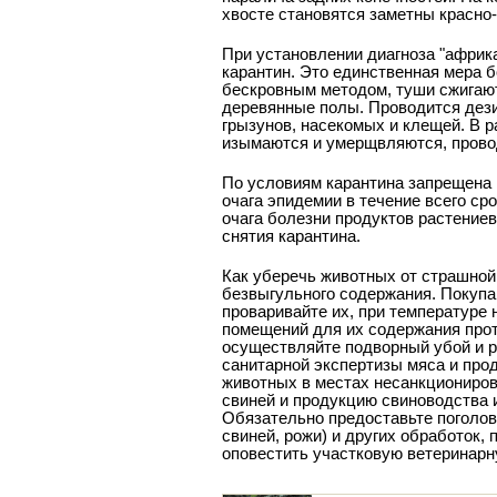
хвосте становятся заметны красно-
При установлении диагноза "африк
карантин. Это единственная мера 
бескровным методом, туши сжигают.
деревянные полы. Проводится дез
грызунов, насекомых и клещей. В р
изымаются и умерщвляются, прово
По условиям карантина запрещена 
очага эпидемии в течение всего ср
очага болезни продуктов растениев
снятия карантина.
Как уберечь животных от страшной
безвыгульного содержания. Покупа
проваривайте их, при температуре 
помещений для их содержания прот
осуществляйте подворный убой и р
санитарной экспертизы мяса и про
животных в местах несанкциониров
свиней и продукцию свиноводства и
Обязательно предоставьте поголов
свиней, рожи) и других обработок
оповестить участковую ветеринарн