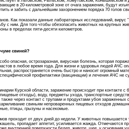
ействует в Льговском, Рыльском, Хомутовском, Конышевском и
ающие в 20-километровой зоне от очага заражения, будут изъят
пить и забить с дальнейшим захоронением порядка 70 голов св
анов. Как показали данные лабораторных исследований, вирус "
ьбу с ним. Для того чтобы обезопасить животных на крупных ж
оны в пределах пяти-десяти километров.
 чуме свиней?
собо опасная, острозаразная, вирусная болезнь, которая поража
растов в любое время года. Для жизни и здоровья людей АЧС оп
льная, распространяется очень быстро и наносит огромный ма
 специфической профилактики (вакцинации) и лечения АЧС не с
инарии Курской области, заражение происходит при контакте с
 пищевые отходы), воду, предметы ухода, транспортные средств
также через контакт с трупами и продуктами убоя зараженных 
скармливание свиньям непроваренных пищевых отходов домашне
ные, птицы, грызуны и насекомые.
мов проходит от двух дней до недели. У животных повышается 
 кашель, пропадает аппетит, усиливается жажда. Отмечаются п
оже внутренней поверхности бедер, животе, шее, у основания уш