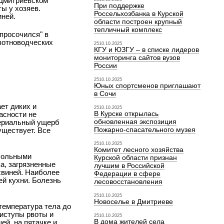
 Дмитриевском
При поддержке
ы у хозяев.
Россельхозбанка в Курской
иней.
области построен крупный
тепличный комплекс
просочился" в
ивотноводческих
2510.10.2025
КГУ и ЮЗГУ – в списке лидеров
мониторинга сайтов вузов
России
2510.10.2025
Юных спортсменов приглашают
в Сочи
ет диких и
2510.10.2025
В Курске открылась
асности не
обновленная экспозиция
териальный ущерб
Пожарно-спасательного музея
уществует. Все
2510.10.2025
Комитет лесного хозяйства
 больными
Курской области признан
а, загрязненные
лучшим в Российской
свиней. Наиболее
Федерации в сфере
й кухни. Болезнь
лесовосстановления
2510.10.2025
Новоселье в Дмитриеве
температура тела до
риступы рвоты и
2510.10.2025
В дома жителей села
ей, на пятачке и