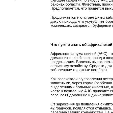
Сегодня карантин по вирусу АЧС д
районах области. Животные, прожив
Предполагается, что придется выку
Продолжается и отстрел диких каб
дикую природу, что усугубляет бор
комплексах, создаются буферные з
Что нужно знать об африканской
Африканская чума свиней (АЧС) - о
домашних свиней всех пород и воз
представляет. Болезнь высоколета
сельскому хозяйству. Средств для
заболевшие животные погибают.
Как рассказали в управлении ветер
животными, через корма (особенно
выделениями больных животных, а 
часто к появлению АЧС приводит 
переносят домашние и дикие живот
От заражения до появления симпто
42 градусов, появляются отдышка,
паралича задних конечностей. На к