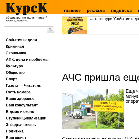
главное
реклама
подписка
общественно-политический
Фотоконкурс "Событие года
еженедельник
События недели
Криминал
Экономика
АПК: дела и проблемы
Культура
Общество
АЧС пришла еще
Спорт
Газета — Читатель
Еще ч
Гость номера
минув
Ваше здоровье
опера
Ваш консультант
В доме и около
Ступени цивилизации
Звёздная жизнь
Политика
Ваш юрист