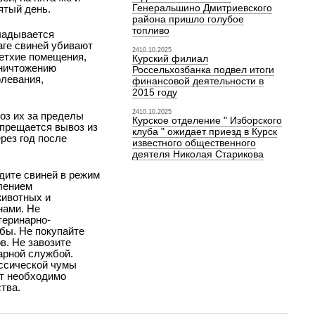
Генеральшино Дмитриевского
ятый день.
района пришло голубое
топливо
кладывается
аге свиней убивают
2410.10.2025
ветхие помещения,
Курский филиал
уничтожению
Россельхозбанка подвел итоги
олевания,
финансовой деятельности в
2015 году
2410.10.2025
оз их за пределы
Курское отделение " Изборского
апрещается вывоз из
клуба " ожидает приезд в Курск
рез год после
известного общественного
деятеля Николая Старикова
дите свиней в режим
лением
животных и
нами. Не
теринарно-
бы. Не покупайте
в. Не завозите
арной службой.
ассической чумы
ят необходимо
тва.