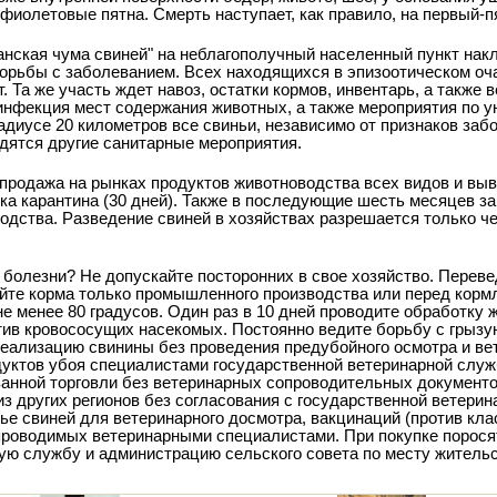
фиолетовые пятна. Смерть наступает, как правило, на первый-п
анская чума свиней" на неблагополучный населенный пункт на
борьбы с заболеванием. Всех находящихся в эпизоотическом оч
 Та же участь ждет навоз, остатки кормов, инвентарь, а также 
инфекция мест содержания животных, а также мероприятия по 
адиусе 20 километров все свиньи, независимо от признаков заб
дятся другие санитарные мероприятия.
продажа на рынках продуктов животноводства всех видов и выв
ока карантина (30 дней). Также в последующие шесть месяцев з
одства. Разведение свиней в хозяйствах разрешается только че
 болезни? Не допускайте посторонних в свое хозяйство. Переве
йте корма только промышленного производства или перед корм
не менее 80 градусов. Один раз в 10 дней проводите обработку 
ив кровососущих насекомых. Постоянно ведите борьбу с грызу
еализацию свинины без проведения предубойного осмотра и ве
дуктов убоя специалистами государственной ветеринарной служ
анной торговли без ветеринарных сопроводительных документо
з других регионов без согласования с государственной ветерин
ье свиней для ветеринарного досмотра, вакцинаций (против кл
, проводимых ветеринарными специалистами. При покупке порос
ую службу и администрацию сельского совета по месту жительс