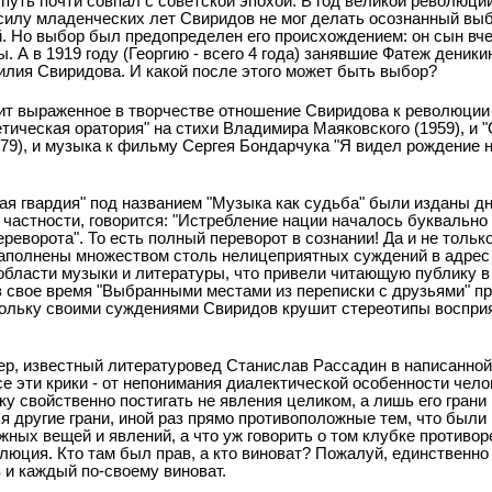
 путь почти совпал с советской эпохой. В год великой революци
В силу младенческих лет Свиридов не мог делать осознанный выб
. Но выбор был предопределен его происхождением: он сын вче
. А в 1919 году (Георгию - всего 4 года) занявшие Фатеж деник
илия Свиридова. И какой после этого может быть выбор?
т выраженное в творчестве отношение Свиридова к революции и
тическая оратория" на стихи Владимира Маяковского (1959), и 
79), и музыка к фильму Сергея Бондарчука "Я видел рождение но
дая гвардия" под названием "Музыка как судьба" были изданы д
в частности, говорится: "Истребление нации началось буквально
ереворота". То есть полный переворот в сознании! Да и не тольк
наполнены множеством столь нелицеприятных суждений в адрес
 области музыки и литературы, что привели читающую публику в
в свое время "Выбранными местами из переписки с друзьями" п
скольку своими суждениями Свиридов крушит стереотипы воспри
имер, известный литературовед Станислав Рассадин в написанной
все эти крики - от непонимания диалектической особенности чел
ку свойственно постигать не явления целиком, а лишь его грани
ся другие грани, иной раз прямо противоположные тем, что были
ных вещей и явлений, а что уж говорить о том клубке противор
люция. Кто там был прав, а кто виноват? Пожалуй, единственн
 и каждый по-своему виноват.