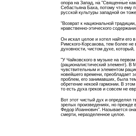
опора на Запад, на "Священные кам
Себастьяна Баха, потому что ему 
русской культуры западной он тоже
"Возврат к национальной традиции,
нравственно-этического содержания
Он искал целое и хотел найти его в
Римского-Корсакова, тем более не в
духовности, чистом духе, который,
"У Чайковского в музыке на перво
(рационалистический элемент). В 
чувствительным и элементом рацио
новейшего времени, преобладает э
проблем, его занимавших, была тем
обретение некоей гармонии. В этом
то есть духа греков и совсем не ев
Вот этот чистый дух и определял т
зрелых произведениях, но прежде в
Федор Иоаннович". Называется она
смерти, неразделенное целое.