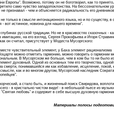
ни Европы". Возможно, потому он не боготворил, как то принято
претило само чувство западопоклонства. На бессознательном ур
 не признавал - чем и объясняется радикальность его дневников
 не только в смысле интонационного языка, но и по существу, в
 - вот истинное, новизна для нашего времени".
 глубинах русской традиции. Но не в красивостях сказочных - к
 имитациях, на его взгляд, Сергея Прокофьева и Игоря Стравинс
 как он считал, присутствует у Модеста Мусоргского:
м месте чувствительный элемент, у Баха элемент рационализма
Моцарте можно отметить гармонию, можно говорить о гармонии 
нальным. В Мусоргском же больше, чем в ком бы то ни было и
лемент духовный. Одной из основных тем его творчества, одной
а смерти, понимавшейся им как избавление, исцеление, покой, 
 смысле, как и во многом другом, Мусоргский наследник Сократ
ропейцев".
ворческий, а стало быть, и жизненный поиск Свиридова, воплот
сего - в кристально чистом виде! - в небольшой пьесе из музык
 "Святая любовь" и содержит в себе высшую духовную гармони
Материалы полосы подготови