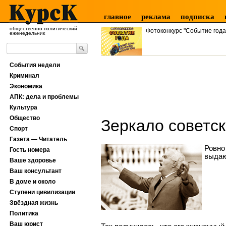
главное
реклама
подписка
общественно-политический
Фотоконкурс "Событие года
еженедельник
События недели
Криминал
Экономика
АПК: дела и проблемы
Культура
Общество
Зеркало советск
Спорт
Газета — Читатель
Ровно
Гость номера
выдаю
Ваше здоровье
Ваш консультант
В доме и около
Ступени цивилизации
Звёздная жизнь
Политика
Ваш юрист