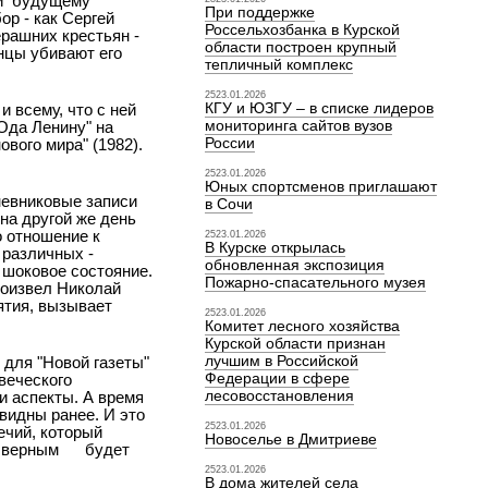
и
будущему
При поддержке
ор - как Сергей
Россельхозбанка в Курской
рашних крестьян -
области построен крупный
инцы убивают его
тепличный комплекс
2523.01.2026
КГУ и ЮЗГУ – в списке лидеров
 всему, что с ней
мониторинга сайтов вузов
"Ода Ленину" на
России
вого мира" (1982).
2523.01.2026
Юных спортсменов приглашают
невниковые записи
в Сочи
 на другой же день
о отношение к
2523.01.2026
В Курске открылась
 различных -
обновленная экспозиция
 шоковое состояние.
Пожарно-спасательного музея
роизвел Николай
ятия, вызывает
2523.01.2026
Комитет лесного хозяйства
Курской области признан
лучшим в Российской
 для "Новой газеты"
Федерации в сфере
овеческого
лесовосстановления
 и аспекты. А время
 видны ранее. И это
2523.01.2026
ечий, который
Новоселье в Дмитриеве
о верным
будет
2523.01.2026
В дома жителей села