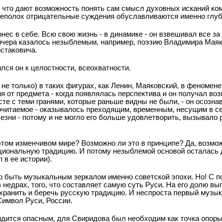
 что дают возможность понять сам смысл духовных исканий ком
ереполох отрицательные суждения обуславливаются именно глу
ес в себе. Всю свою жизнь - в динамике - он взвешивал все за 
 вчера казалось незыблемым, например, поэзию Владимира Маяк
стаковича.
ился он к целостности, всеохватности.
не только) в таких фигурах, как Ленин, Маяковский, в феномен
ния от предмета - когда появлялась перспектива и он получал во
те с теми гранями, которые раньше видны не были, - он осознав
очитаемое - оказывалось преходящим, временным, несущим в с
лезни - потому и не могло его больше удовлетворить, вызывало 
том изменчивом мире? Возможно ли это в принципе? Да, возмож
циональную традицию. И потому незыблемой основой осталась 
 в ее истории).
 быть музыкальным зеркалом именно советской эпохи. Но! С п
в недрах, того, что составляет самую суть Руси. На его долю в
 хранить и беречь русскую традицию. И неспроста первый музы
Символ Руси, России.
дится опасным, для Свиридова был необходим как точка опоры.