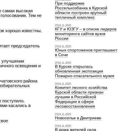
При поддержке
Россельхозбанка в Курской
е самая высокая
области построен крупный
 голосовании. Тем не
тепличный комплекс
2518.11.2025
КГУ и ЮЗГУ – в списке лидеров
ов хорошо известны,
мониторинга сайтов вузов
России
читает председатель
2518.11.2025
Юных спортсменов приглашают
в Сочи
б улучшении
2518.11.2025
личного освещения и
В Курске открылась
обновленная экспозиция
Пожарно-спасательного музея
рчатовского района
2518.11.2025
 избирательных
Комитет лесного хозяйства
Курской области признан
лучшим в Российской
 поступило.
Федерации в сфере
лями касались в
лесовосстановления
2518.11.2025
Новоселье в Дмитриеве
свое
2518.11.2025
В дома жителей села