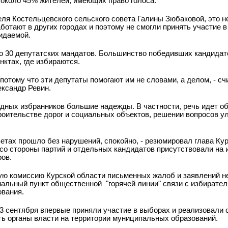
около 45% жителей, имеющих право голоса.
ля Костельцевского сельского совета Галины Зюбаковой, это н
ботают в других городах и поэтому не смогли принять участие в
идаемой.
о 30 депутатских мандатов. Большинство победивших кандидат
нктах, где избираются.
, потому что эти депутаты помогают им не словами, а делом, - с
ександр Ревин.
дных избранников большие надежды. В частности, речь идет о
троительстве дорог и социальных объектов, решении вопросов у
ветах прошло без нарушений, спокойно, - резюмировал глава Ку
со стороны партий и отдельных кандидатов присутствовали на
ров.
ую комиссию Курской области письменных жалоб и заявлений не
нальный пункт общественной
"горячей линии" связи с избирате
ования.
3 сентября впервые приняли участие в выборах и реализовали 
ь органы власти на территории муниципальных образований.