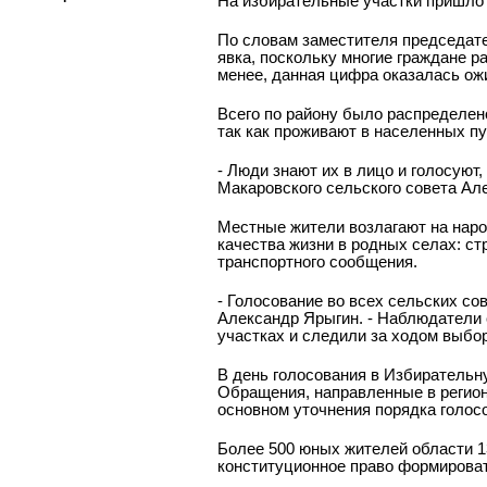
На избирательные участки пришло 
По словам заместителя председате
явка, поскольку многие граждане ра
менее, данная цифра оказалась ож
Всего по району было распределен
так как проживают в населенных пу
- Люди знают их в лицо и голосуют
Макаровского сельского совета Ал
Местные жители возлагают на наро
качества жизни в родных селах: с
транспортного сообщения.
- Голосование во всех сельских со
Александр Ярыгин. - Наблюдатели 
участках и следили за ходом выбо
В день голосования в Избирательн
Обращения, направленные в регио
основном уточнения порядка голос
Более 500 юных жителей области 1
конституционное право формироват