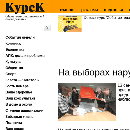
главное
реклама
подписка
общественно-политический
Фотоконкурс "Событие года
еженедельник
События недели
Криминал
Экономика
АПК: дела и проблемы
Культура
Общество
На выборах нар
Спорт
Газета — Читатель
13 се
Гость номера
призн
Ваше здоровье
предс
Ваш консультант
наблю
В доме и около
Ступени цивилизации
Звёздная жизнь
Политика
Ваш юрист