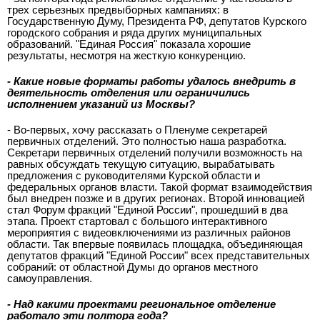
трех серьезных предвыборных кампаниях: в
Государственную Думу, Президента РФ, депутатов Курского
городского собрания и ряда других муниципальных
образований. "Единая Россия" показала хорошие
результаты, несмотря на жесткую конкуренцию.
- Какие новые форматы работы удалось внедрить в
деятельность отделения или ограничились
исполнением указаний из Москвы?
- Во-первых, хочу рассказать о Пленуме секретарей
первичных отделений. Это полностью наша разработка.
Секретари первичных отделений получили возможность на
равных обсуждать текущую ситуацию, вырабатывать
предложения с руководителями Курской области и
федеральных органов власти. Такой формат взаимодействия
был внедрен позже и в других регионах. Второй инновацией
стал Форум фракций "Единой России", прошедший в два
этапа. Проект стартовал с большого интерактивного
мероприятия с видеовключениями из различных районов
области. Так впервые появилась площадка, объединяющая
депутатов фракций "Единой России" всех представительных
собраний: от областной Думы до органов местного
самоуправления.
- Над какими проектами региональное отделение
работало эти полтора года?