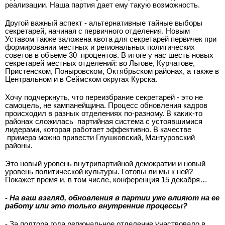
реализации. Наша партия дает ему такую возможность.
Другой важный аспект - альтернативные тайные выборы
секретарей, начиная с первичного отделения. Новым
Уставом также заложена квота для секретарей первичек при
формировании местных и региональных политических
советов в объеме 30 процентов. В итоге у нас шесть новых
секретарей местных отделений: во Льгове, Курчатове,
Пристенском, Поныровском, Октябрьском районах, а также в
Центральном и в Сеймском округах Курска.
Хочу подчеркнуть, что переизбрание секретарей - это не
самоцель, не кампанейщина. Процесс обновления кадров
происходил в разных отделениях по-разному. В каких-то
районах сложилась партийная система с устоявшимися
лидерами, которая работает эффективно. В качестве
примера можно привести Глушковский, Мантуровский
районы.
Это новый уровень внутрипартийной демократии и новый
уровень политической культуры. Готовы ли мы к ней?
Покажет время и, в том числе, конференция 15 декабря…
- На ваш взгляд, обновления в партии уже влияют на ее
работу или это только внутренние процессы?
- За полтора года региональное отделение участвовало в