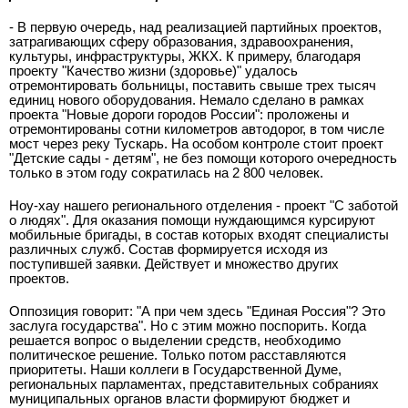
- В первую очередь, над реализацией партийных проектов,
затрагивающих сферу образования, здравоохранения,
культуры, инфраструктуры, ЖКХ. К примеру, благодаря
проекту "Качество жизни (здоровье)" удалось
отремонтировать больницы, поставить свыше трех тысяч
единиц нового оборудования. Немало сделано в рамках
проекта "Новые дороги городов России": проложены и
отремонтированы сотни километров автодорог, в том числе
мост через реку Тускарь. На особом контроле стоит проект
"Детские сады - детям", не без помощи которого очередность
только в этом году сократилась на 2 800 человек.
Ноу-хау нашего регионального отделения - проект "С заботой
о людях". Для оказания помощи нуждающимся курсируют
мобильные бригады, в состав которых входят специалисты
различных служб. Состав формируется исходя из
поступившей заявки. Действует и множество других
проектов.
Оппозиция говорит: "А при чем здесь "Единая Россия"? Это
заслуга государства". Но с этим можно поспорить. Когда
решается вопрос о выделении средств, необходимо
политическое решение. Только потом расставляются
приоритеты. Наши коллеги в Государственной Думе,
региональных парламентах, представительных собраниях
муниципальных органов власти формируют бюджет и