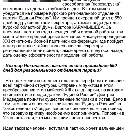
своеобразная "перезагрузка",
возможность сделать глубокий выдох. В этом можно
убедиться на примере Курского регионального отделения
партии "Единая Россия". Им пройден очередной цикл в 550
дней под руководством секретаря, а также председателя
Курской областной Думы Виктора КАРАМЫШЕВА. За
плечами - полтора года насыщенной и сложной работы, три
масштабные предвыборные кампании. Накануне проведения
XXI отчетно-выборной партийной конференции, где пройдет
альтернативное тайное голосование за секретаря
регионального политсовета, самое время оглянуться назад,
дать оценку эффективности проделанной работы.
- Виктор Николаевич, какими стали прошедшие 550
дней для регионального отделения партии?
- На протяжении последнего года шло переформатирование
всей партийной структуры. Отправным пунктом в этом
преобразовании стал майский XIII съезд партии, на котором
по инициативе председателя "Единой России" Дмитрия
Медведева приняты существенные поправки в Устав. Дело в
том, что наши оппоненты критиковали "Единую Россию" за
"закостенелость" рядов, засилье чиновников. Естественно,
что здравую критику необходимо воспринимать. Поправки в
Устав показали, что мы слышим своих оппонентов.
Идея такова: человек, вступая в партию, хочет дальнейшей