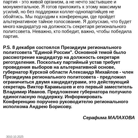
партия - это живой организм, а не нечто застывшее и
монументальное. Я готов приложить к этому максимум
усилий, но без поддержки коллег-однопартийцев не
обойтись. Мы подходим к конференции, где пройдет
альтернативное тайное голосование. Я допускаю, что будет
много кандидатур на должность секретаря регионального
политсовета. Неважно, кто победит, важно, чтобы победила
партия.
P.S. 8 декабря состоялся Президиум регионального
политсовета "Единой России". Основной темой было
рассмотрение кандидатур на должность секретаря
реготделения. Поскольку партийный устав требует
проведения выборов на альтернативной основе,
губернатор Курской области Александр Михайлов - член
Президиума регионального политсовета - предложил
ограничиться двумя кандидатурами, это действующий
секретарь Виктор Карамышев и его первый заместитель
Владимир Иванов. Предложение губернатора получило
единогласную поддержку. Информировать
Конференцию поручено руководителю регионального
исполкома Андрею Борисову.
Серафима МАЛАХОВА
3010.10.2025