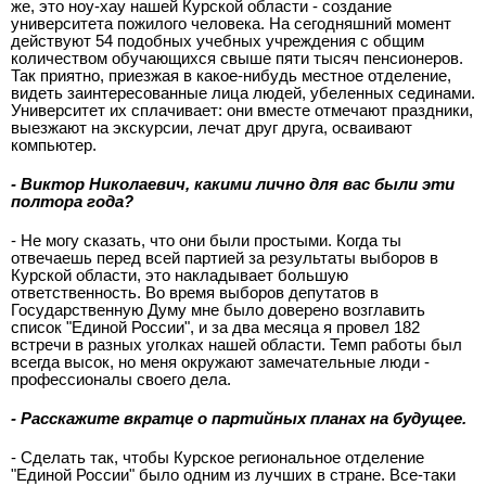
же, это ноу-хау нашей Курской области - создание
университета пожилого человека. На сегодняшний момент
действуют 54 подобных учебных учреждения с общим
количеством обучающихся свыше пяти тысяч пенсионеров.
Так приятно, приезжая в какое-нибудь местное отделение,
видеть заинтересованные лица людей, убеленных сединами.
Университет их сплачивает: они вместе отмечают праздники,
выезжают на экскурсии, лечат друг друга, осваивают
компьютер.
- Виктор Николаевич, какими лично для вас были эти
полтора года?
- Не могу сказать, что они были простыми. Когда ты
отвечаешь перед всей партией за результаты выборов в
Курской области, это накладывает большую
ответственность. Во время выборов депутатов в
Государственную Думу мне было доверено возглавить
список "Единой России", и за два месяца я провел 182
встречи в разных уголках нашей области. Темп работы был
всегда высок, но меня окружают замечательные люди -
профессионалы своего дела.
- Расскажите вкратце о партийных планах на будущее.
- Сделать так, чтобы Курское региональное отделение
"Единой России" было одним из лучших в стране. Все-таки