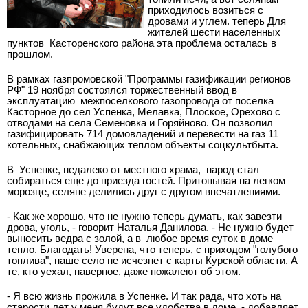
приходилось возиться с
дровами и углем. теперь Для
жителей шести населенных
пунктов Касторенского района эта проблема осталась в
прошлом.
В рамках газпромовской "Программы газификации регионов
РФ" 19 ноября состоялся торжественный ввод в
эксплуатацию межпоселкового газопровода от поселка
Касторное до сел Успенка, Мелавка, Плоское, Орехово с
отводами на села Семеновка и Горяйново. Он позволил
газифицировать 714 домовладений и перевести на газ 11
котельных, снабжающих теплом объекты соцкультбыта.
В Успенке, недалеко от местного храма, народ стал
собираться еще до приезда гостей. Притопывая на легком
морозце, селяне делились друг с другом впечатлениями.
- Как же хорошо, что не нужно теперь думать, как завезти
дрова, уголь, - говорит Наталья Данилова. - Не нужно будет
выносить ведра с золой, а в любое время суток в доме
тепло. Благодать! Уверена, что теперь, с приходом "голубого
топлива", наше село не исчезнет с карты Курской области. А
те, кто уехал, наверное, даже пожалеют об этом.
- Я всю жизнь прожила в Успенке. И так рада, что хоть на
старости лет у меня будут все удобства в доме, - добавляет