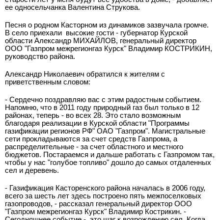
ее односельчанка Валентина Струкова.
Песня о родном Касторном из динамиков зазвучала громче.
В село приехали высокие гости - губернатор Курской
области Александр МИХАЙЛОВ, генеральный директор
ООО "Газпром межрегионгаз Курск" Владимир КОСТРИКИН,
руководство района.
Александр Николаевич обратился к жителям с
приветственным словом:
- Сердечно поздравляю вас с этим радостным событием.
Напомню, что в 2011 году природный газ был только в 12
районах, теперь - во всех 28. Это стало возможным
благодаря реализации в Курской области "Программы
газификации регионов РФ" ОАО "Газпром". Магистральные
сети прокладываются за счет средств Газпрома, а
распределительные - за счет областного и местного
бюджетов. Постараемся и дальше работать с Газпромом так,
чтобы у нас "голубое топливо" дошло до самых отдаленных
сел и деревень.
- Газификация Касторенского района началась в 2006 году,
всего за шесть лет здесь построено пять межпоселковых
газопроводов, - рассказал генеральный директор ООО
"Газпром межрегионгаз Курск" Владимир Кострикин. -
Сегодняшнее событие - это шаг к возрождению сел. Когда