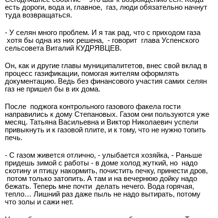
есть дороги, вода и, главное, газ, люди обязательно начнут
туда возвращаться.
- У селян много проблем. И я так рад, что с приходом газа
хотя бы одна из них решена, - говорит глава Успенского
сельсовета Виталий КУДРЯВЦЕВ.
Он, как и другие главы муниципалитетов, внес свой вклад в
процесс газификации, помогая жителям оформлять
документацию. Ведь без финансового участия самих селян
газ не пришел бы в их дома.
После поджога контрольного газового факела гости
направились к дому Степановых. Газом они пользуются уже
месяц. Татьяна Васильевна и Виктор Николаевич успели
привыкнуть и к газовой плите, и к тому, что не нужно топить
печь.
- С газом живется отлично, - улыбается хозяйка, - Раньше
придешь зимой с работы - в доме холод жуткий, но надо
скотину и птицу накормить, почистить печку, принести дров,
потом только затопить. А там и на вечернюю дойку надо
бежать. Теперь мне почти делать нечего. Вода горячая,
тепло… Лишний раз даже пыль не надо вытирать, потому
что золы и сажи нет.