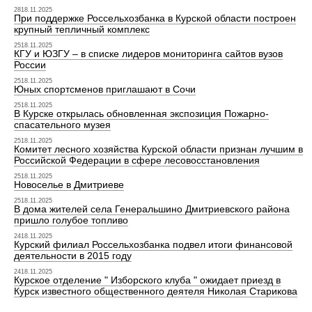
2818.11.2025
При поддержке Россельхозбанка в Курской области построен
крупный тепличный комплекс
2518.11.2025
КГУ и ЮЗГУ – в списке лидеров мониторинга сайтов вузов
России
2518.11.2025
Юных спортсменов приглашают в Сочи
2518.11.2025
В Курске открылась обновленная экспозиция Пожарно-
спасательного музея
2518.11.2025
Комитет лесного хозяйства Курской области признан лучшим в
Российской Федерации в сфере лесовосстановления
2518.11.2025
Новоселье в Дмитриеве
2518.11.2025
В дома жителей села Генеральшино Дмитриевского района
пришло голубое топливо
2418.11.2025
Курский филиал Россельхозбанка подвел итоги финансовой
деятельности в 2015 году
2418.11.2025
Курское отделение " Изборского клуба " ожидает приезд в
Курск известного общественного деятеля Николая Старикова