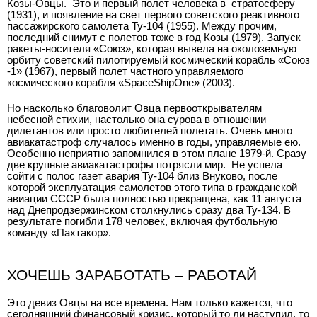
Козы-Овцы. Это и первый полет человека в стратосферу
(1931), и появление на свет первого советского реактивного
пассажирского самолета Ту-104 (1955). Между прочим,
последний снимут с полетов тоже в год Козы (1979). Запуск
ракеты-носителя «Союз», которая вывела на околоземную
орбиту советский пилотируемый космический корабль «Союз
-1» (1967), первый полет частного управляемого
космического корабля «SpaceShipOne» (2003).
Но насколько благоволит Овца первооткрывателям
небесной стихии, настолько она сурова в отношении
дилетантов или просто любителей полетать. Очень много
авиакатастроф случалось именно в годы, управляемые ею.
Особенно неприятно запомнился в этом плане 1979-й. Сразу
две крупные авиакатастрофы потрясли мир. Не успела
сойти с полос газет авария Ту-104 близ Внуково, после
которой эксплуатация самолетов этого типа в гражданской
авиации СССР была полностью прекращена, как 11 августа
над Днепродзержинском столкнулись сразу два Ту-134. В
результате погибли 178 человек, включая футбольную
команду «Пахтакор».
ХОЧЕШЬ ЗАРАБОТАТЬ – РАБОТАЙ
Это девиз Овцы на все времена. Нам только кажется, что
сегодняшний финансовый кризис, который то ли наступил, то