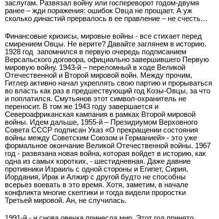
заслугам. Развязал войну или госпереворот годом-двумя
ранее – жди поражения: ошибок Овца не прощает. А уж
сколько династий прервалось в ее правление – не счесть…
Финансовые кризисы, мировые войны - все стихает перед
смирением Овцы. Не верите? Давайте заглянем в историю.
1928 год запомнился в первую очередь подписанием
Версальского договора, официально завершившего Первую
мировую войну. 1943-й – переломный в ходе Великой
Отечественной и Второй мировой войн. Между прочим,
Гитлер активно начал укреплять свою партию и прорываться
во власть как раз в предшествующий год Козы-Овцы, за что
и поплатился. Смутьянов этот символ-охранитель не
переносит. В том же 1943 году завершается и
Североафриканская кампания в рамках Второй мировой
войны. Идем дальше, 1955-й – Президиумом Верховного
Совета СССР подписан Указ «О прекращении состояния
войны между Советским Союзом и Германией» - это уже
формальное окончание Великой Отечественной войны. 1967
год - развязана новая война, которая войдет в историю, как
одна из самых коротких, - шестидневная. Даже давние
противники Израиль с одной стороны и Египет, Сирия,
Иордания, Ирак и Алжир с другой будто не способны
всерьез воевать в это время. Хотя, заметим, в начале
конфликта многие скептики и тогда видели проростки
Третьей мировой. Ан, не случилась.
1991-й - и снова овечка принесла мир. Этот год принято