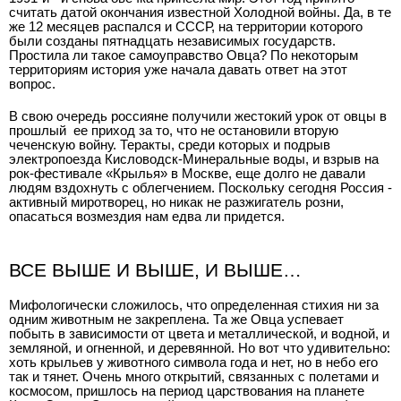
считать датой окончания известной Холодной войны. Да, в те
же 12 месяцев распался и СССР, на территории которого
были созданы пятнадцать независимых государств.
Простила ли такое самоуправство Овца? По некоторым
территориям история уже начала давать ответ на этот
вопрос.
В свою очередь россияне получили жестокий урок от овцы в
прошлый ее приход за то, что не остановили вторую
чеченскую войну. Теракты, среди которых и подрыв
электропоезда Кисловодск-Минеральные воды, и взрыв на
рок-фестивале «Крылья» в Москве, еще долго не давали
людям вздохнуть с облегчением. Поскольку сегодня Россия -
активный миротворец, но никак не разжигатель розни,
опасаться возмездия нам едва ли придется.
ВСЕ ВЫШЕ И ВЫШЕ, И ВЫШЕ…
Мифологически сложилось, что определенная стихия ни за
одним животным не закреплена. Та же Овца успевает
побыть в зависимости от цвета и металлической, и водной, и
земляной, и огненной, и деревянной. Но вот что удивительно:
хоть крыльев у животного символа года и нет, но в небо его
так и тянет. Очень много открытий, связанных с полетами и
космосом, пришлось на период царствования на планете