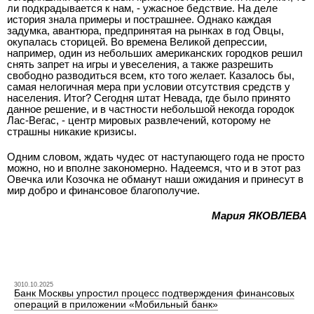
ли подкрадывается к нам, - ужасное бедствие. На деле
история знала примеры и пострашнее. Однако каждая
задумка, авантюра, предпринятая на рынках в год Овцы,
окупалась сторицей. Во времена Великой депрессии,
например, один из небольших американских городков решил
снять запрет на игры и увеселения, а также разрешить
свободно разводиться всем, кто того желает. Казалось бы,
самая нелогичная мера при условии отсутствия средств у
населения. Итог? Сегодня штат Невада, где было принято
данное решение, и в частности небольшой некогда городок
Лас-Вегас, - центр мировых развлечений, которому не
страшны никакие кризисы.
Одним словом, ждать чудес от наступающего года не просто
можно, но и вполне закономерно. Надеемся, что и в этот раз
Овечка или Козочка не обманут наши ожидания и принесут в
мир добро и финансовое благополучие.
Мария ЯКОВЛЕВА
3010.10.2025
Банк Москвы упростил процесс подтверждения финансовых
операций в приложении «Мобильный банк»