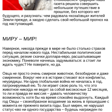
газета решила совершить
небольшое путешествие в
прошлое, без которого нет
будущего, и разузнать: чем радовала «коза/овца» жителей
Земли прежде, а заодно сделать свой небольшой прогноз на
год наступающий.
МИРУ – МИР!
Наверное, никогда прежде в мире не было столько страхов
перед началом нового года. Нестабильная политическая
ситуация, резкие скачки доллара-евро, расшатывающие
экономику. Поневоле начнешь задумываться: а стоит ли
ждать чудес? Не поверите, но да.
Овца не просто очень смирное животное, безобидное и даже
смиренное. Вокруг нее и в истории стихают все конфликты,
неурядицы. Ни одна глобальная война не началась в год,
патронируемый ею. То ли играет свою роль то, что это
животное никогда не ведет за собой високосные 12 месяцев,
то ли и правда ее миссия – давать человечеству
возможность хотя бы на время спокойно выдохнуть. Каждый
год Овцы – своеобразное воздаяние за жизнь в прошедшие с
момента ее прежнего визита годы. Был мирен, не нарушал
статус-кво ни одного государства – будешь награжден по