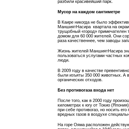
разбили красивейший парк.
Мусор на каждом сантиметре
В Каире никогда не было эффектив
Маншият­Насира ­ квартала на окра
трущобный «город» примечателен т
домом для 60 000 жителей. Они со
раза качественнее, чем заводы зап
Жизнь жителей Маншият­Насира зна
пользоваться услугами частных ко
люди.
В 2009 году в качестве превентивн
были изъяты 350 000 животных. А в
органических отходов.
Без противогаза входа нет
После того, как в 2000 году произ
километрах к югу от Токио (Япони
при себе противогаз, но носить ег
вредных газов в воздухе специаль
На горе Ояма расположен действую