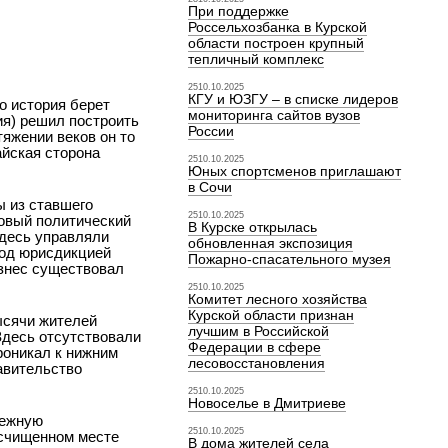
При поддержке
Россельхозбанка в Курской
области построен крупный
тепличный комплекс
2510.10.2025
КГУ и ЮЗГУ – в списке лидеров
о история берет
мониторинга сайтов вузов
ия) решил построить
России
яжении веков он то
айская сторона
2510.10.2025
Юных спортсменов приглашают
в Сочи
ы из ставшего
2510.10.2025
новый политический
В Курске открылась
здесь управляли
обновленная экспозиция
под юрисдикцией
Пожарно-спасательного музея
изнес существовал
2510.10.2025
Комитет лесного хозяйства
Курской области признан
ысячи жителей
лучшим в Российской
 Здесь отсутствовали
Федерации в сфере
роникал к нижним
лесовосстановления
авительство
2510.10.2025
Новоселье в Дмитриеве
нежную
2510.10.2025
асчищенном месте
В дома жителей села