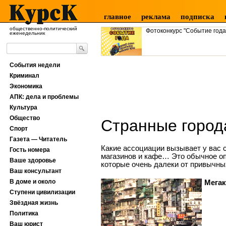
главное
реклама
подписка
общественно-политический
Фотоконкурс "Событие года
еженедельник
События недели
Криминал
Экономика
АПК: дела и проблемы
Культура
Общество
Странные город
Спорт
Газета — Читатель
Какие ассоциации вызывает у вас 
Гость номера
магазинов и кафе… Это обычное опи
Ваше здоровье
которые очень далеки от привычны
Ваш консультант
В доме и около
Мега­
Ступени цивилизации
Звёздная жизнь
Политика
Ваш юрист