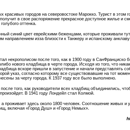
красивых городов на северо­востоке Марокко. Турист в этом г
 получит в свое распоряжение прекрасное доступное жилье и с
голубого оттенка.
й синий цвет еврейскими беженцами, которые проживали тут в
м направлением из­за близости к Танжеру и испанскому анклаву
ал некрополисом после того, как в 1900 году в Сан­Франциско б
либо нового кладбища в черте города. Исходя из того, что ника
ладбища вскоре пришли в запустение и начали представлять со
торой указ, согласно которому все существовавшие на тот момен
сены за черту города. К 1937 году все было выполнено.
 после того, как руководители всех кладбищ объединились, чт
 произойдет. В 1941 году Лондейл стал Колмой.
, а проживает здесь около 1800 человек. Соотношение живых и
вищ, включая «Город Душ» и «Город Немых».
h