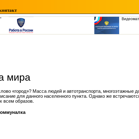
контакт
"
Видеома
а мира
слово «город»? Масса людей и автотранспорта, многоэтажные д
сание для данного населенного пункта. Однако же встречаются
х всем образов.
коммуналка