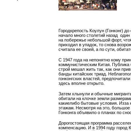
Город­крепость Коулун (Гонконг) д
начало много столетий назад ­ оди
на побережье небольшой форт, что
приходил в упадок, то снова возро
считала ее своей, а по сути, обит
С 1947 года на непонятно кому пр
коммунистическим Китая. Публика 
строй мешал жить так, как они при
банды китайских триад. Неблагопо
гонконгских властей, предпочитал
здесь вполне открыто.
Затем хлынули и обычные мигранты
обитали на клочке земли размерами
какие­либо бытовые условия. Из­за
этажам. Несмотря на это, большое
Гонконга объявило о планах по снос
Дорогостоящая программа расселен
компенсацию. И в 1994 году город