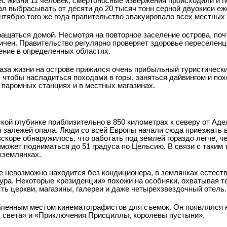
нес жизни 11 человек, смертоносные извержения происходили и по
ал выбрасывать от десяти до 20 тысяч тонн серной двуокиси еж
нтябрю того же года правительство эвакуировало всех местных
ащаться домой. Несмотря на повторное заселение острова, почт
ничен. Правительство регулярно проверяет здоровье переселенц
ение в определенных областях.
раза жизни на острове прижился очень прибыльный туристическ
чтобы насладиться походами в горы, заняться дайвингом и пох
 паромных станциях и в местных магазинах.
кой глубинке приблизительно в 850 километрах к северу от Ад
ия залежей опала. Люди со всей Европы начали сюда приезжать 
вскоре обнаружилось, что работать под землей гораздо легче, че
 может подниматься до 51 градуса по Цельсию. В связи с таки
­землянках.
ле невозможно находится без кондиционера, в землянках естес
ра. Некоторые «резиденции» похожи на особняки, охватывая т
ть церкви, магазины, галереи и даже четырехзвездочный отель.
бленным местом кинематографистов для съемок. Он появлялся н
ц света» и «Приключения Присциллы, королевы пустыни».