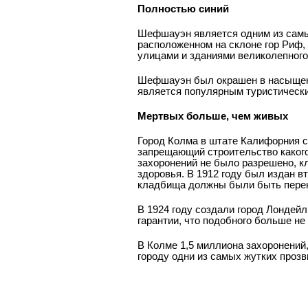
Полностью синий
Шефшауэн является одним из самых 
расположенном на склоне гор Риф,
улицами и зданиями великолепного 
Шефшауэн был окрашен в насыщенны
является популярным туристически
Мертвых больше, чем живых
Город Колма в штате Калифорния ст
запрещающий строительство какого­
захоронений не было разрешено, к
здоровья. В 1912 году был издан в
кладбища должны были быть перене
В 1924 году создали город Лондейл
гарантии, что подобного больше не
В Колме 1,5 миллиона захоронений
городу одни из самых жутких проз