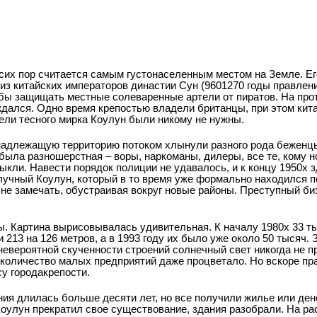
о сих пор считается самым густонаселенным местом на Земле. Ег
н из китайских императоров династии Сун (960­1270 годы правлен
бы защищать местные солеваренные артели от пиратов. На прот
ждался. Одно время крепостью владели британцы, при этом кит
атели тесного мирка Коулун были никому не нужны.
инадлежащую территорию потоком хлынули разного рода беженц
была разношерстная – воры, наркоманы, дилеры, все те, кому 
выкли. Навести порядок полиции не удавалось, и к концу 1950­х 
лучный Коулун, который в то время уже формально находился 
и не замечать, обустраивая вокруг новые районы. Преступный б
. Картина вырисовывалась удивительная. К началу 1980­х 33 т
 213 на 126 метров, а в 1993 году их было уже около 50 тысяч.
 невероятной скученности строений солнечный свет никогда не п
 количество малых предприятий даже процветало. Но вскоре пр
у города­крепости.
ия длилась больше десяти лет, но все получили жилье или де
 Коулун прекратил свое существование, здания разобрали. На р