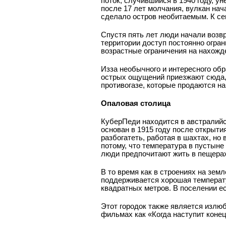
поток, случившийся в 1940 году, у
после 17 лет молчания, вулкан нач
сделало остров необитаемым. К се
Спустя пять лет люди начали возвр
территории доступ постоянно огра
возрастные ограничения на нахожд
Из­за необычного и интересного об
острых ощущений приезжают сюда, 
противогазе, которые продаются на
Опаловая столица
Кубер­Педи находится в австралийс
основан в 1915 году после открыт
разбогатеть, работая в шахтах, но 
потому, что температура в пустыне
люди предпочитают жить в пещерах
В то время как в строениях на зем
поддерживается хорошая температу
квадратных метров. В поселении ес
Этот городок также является излю
фильмах как «Когда наступит коне