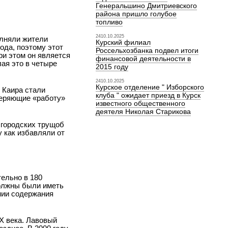
Генеральшино Дмитриевского
района пришло голубое
топливо
2410.10.2025
олняли жители
Курский филиал
ода, поэтому этот
Россельхозбанка подвел итоги
ри этом он является
финансовой деятельности в
ая это в четыре
2015 году
2410.10.2025
Курское отделение " Изборского
 Каира стали
клуба " ожидает приезд в Курск
теряющие «работу»
известного общественного
деятеля Николая Старикова
 городских трущоб
 как избавляли от
тельно в 180
должны были иметь
ении содержания
X века. Лавовый