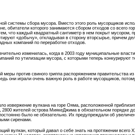
ной системы сбора мусора. Вместо этого роль мусорщиков исп
ине, обитатели которого занимаются сбором отходов со всего гор
ем, что каждый квадратный сантиметр в нем покрыт мусором, п
ртируют «добычу», откладывая в сторону вторсырье, причем дел
адных компаний по переработке отходов.
чительно изменилась, когда в 2003 году муниципальные власти
мпаний по утилизации мусора, с которыми теперь конкурируют 
ой меры против свиного гриппа распоряжением правительства из
едь они играли очень важную роль в работе мусорщиков, потому
ошло извержение вулкана на горе Ояма, расположенной приблизи
я), 2800 жителей острова Мияке­Джима в обязательном порядке 
о постоянно было не обязательно. Их предупреждали об увелич
ными сиренами.
щий вулкан, который давал о себе знать на протяжении всего X