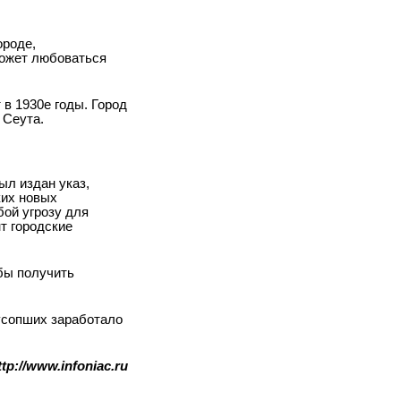
ороде,
может любоваться
 1930­е годы. Город
 Сеута.
ыл издан указ,
ких новых
бой угрозу для
т городские
обы получить
 усопших заработало
ttp://www.infoniac.ru