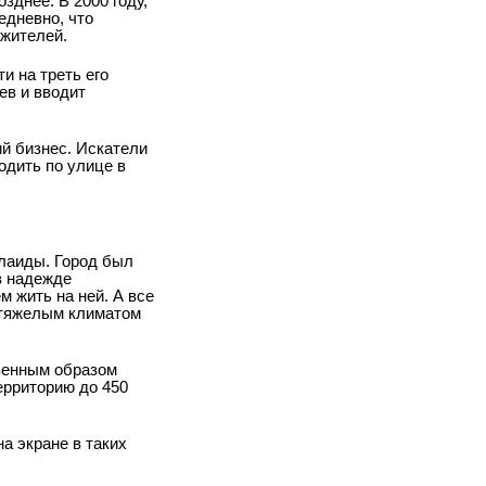
зднее. В 2000 году,
едневно, что
 жителей.
и на треть его
ев и вводит
ий бизнес. Искатели
одить по улице в
елаиды. Город был
в надежде
м жить на ней. А все
м тяжелым климатом
твенным образом
ерриторию до 450
а экране в таких