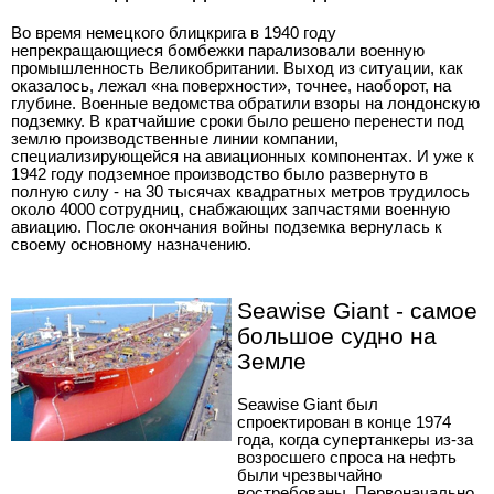
Во время немецкого блицкрига в 1940 году
непрекращающиеся бомбежки парализовали военную
промышленность Великобритании. Выход из ситуации, как
оказалось, лежал «на поверхности», точнее, наоборот, на
глубине. Военные ведомства обратили взоры на лондонскую
подземку. В кратчайшие сроки было решено перенести под
землю производственные линии компании,
специализирующейся на авиационных компонентах. И уже к
1942 году подземное производство было развернуто в
полную силу - на 30 тысячах квадратных метров трудилось
около 4000 сотрудниц, снабжающих запчастями военную
авиацию. После окончания войны подземка вернулась к
своему основному назначению.
Seawise Giant - самое
большое судно на
Земле
Seawise Giant был
спроектирован в конце 1974
года, когда супертанкеры из-за
возросшего спроса на нефть
были чрезвычайно
востребованы. Первоначально