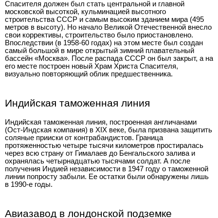
Спасителя должен был стать центральной и главной
московской высоткой, кульминацией высотного
строительства СССР и самым высоким зданием мира (495
метров в высоту). Но начало Великой Отечественной внесло
свои коррективы, строительство было приостановлено.
Впоследствии (в 1958-60 годах) на этом месте был создан
самый большой в мире открытый зимний плавательный
бассейн «Москва». После распада СССР он был закрыт, а на
его месте построен новый Храм Христа Спасителя,
визуально повторяющий облик предшественника.
Индийская таможенная линия
Индийская таможенная линия, построенная англичанами
(Ост-Индская компания) в XIX веке, была призвана защитить
соляные прииски от контрабандистов. Граница
протяженностью четыре тысячи километров простиралась
через всю страну от Гималаев до Бенгальского залива и
охранялась четырнадцатью тысячами солдат. А после
получения Индией независимости в 1947 году о таможенной
линии попросту забыли. Ее остатки были обнаружены лишь
в 1990-е годы.
Авиазавод в лондонской подземке