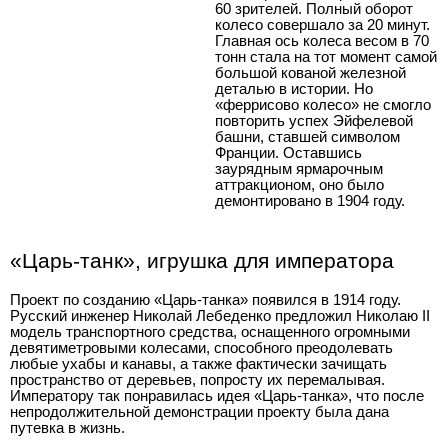
60 зрителей. Полный оборот
колесо совершало за 20 минут.
Главная ось колеса весом в 70
тонн стала на тот момент самой
большой кованой железной
деталью в истории. Но
«феррисово колесо» не смогло
повторить успех Эйфелевой
башни, ставшей символом
Франции. Оставшись
заурядным ярмарочным
аттракционом, оно было
демонтировано в 1904 году.
«Царь-танк», игрушка для императора
Проект по созданию «Царь-танка» появился в 1914 году.
Русский инженер Николай Лебеденко предложил Николаю II
модель транспортного средства, оснащенного огромными
девятиметровыми колесами, способного преодолевать
любые ухабы и канавы, а также фактически зачищать
пространство от деревьев, попросту их перемалывая.
Императору так понравилась идея «Царь-танка», что после
непродолжительной демонстрации проекту была дана
путевка в жизнь.