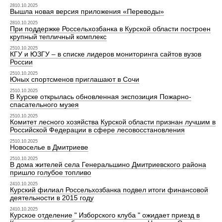
2810.10.2025
Вышла новая версия приложения «Переводы»
2810.10.2025
При поддержке Россельхозбанка в Курской области построен
крупный тепличный комплекс
2510.10.2025
КГУ и ЮЗГУ – в списке лидеров мониторинга сайтов вузов
России
2510.10.2025
Юных спортсменов приглашают в Сочи
2510.10.2025
В Курске открылась обновленная экспозиция Пожарно-
спасательного музея
2510.10.2025
Комитет лесного хозяйства Курской области признан лучшим в
Российской Федерации в сфере лесовосстановления
2510.10.2025
Новоселье в Дмитриеве
2510.10.2025
В дома жителей села Генеральшино Дмитриевского района
пришло голубое топливо
2410.10.2025
Курский филиал Россельхозбанка подвел итоги финансовой
деятельности в 2015 году
2410.10.2025
Курское отделение " Изборского клуба " ожидает приезд в