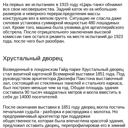
На первых же испытаниях в 1915 году «Царь-танк» обнажил
все свои несовершенства. Задний каток из-за небольших
размеров и неверного перераспределения массы
конструкции вяз в мягком грунте. Ситуацию не спасла даже
силовая установка суммарной мощностью 480 лошадиных
сил. Кроме того, машина была уязвима для артиллерийского
обстрела. После отрицательного заключения высокой
комиссии танк остался ржаветь на месте испытаний до 1923
года, после чего был разобран.
Хрустальный дворец
Возведенный в лондонском Гайд-парке Хрустальный дворец
стал визитной карточкой Всемирной выставки 1851 года. Под
руководством архитектора Джозефа Пакстона выставочный
зал, состоящий из стеклянных панелей и стального каркаса,
был построен меньше чем за год. Общая площадь здания
составила 90 тысяч квадратных метров и могла вместить в
себя до 14000 посетителей.
После окончания выставки в 1851 году дворец могла постичь
печальная судьба - разборка и распродажа с молотка. Но
предприимчивый архитектор при поддержке
общественности, которая была впечатлена красотой здания,
предложил оставить дворец, перепрофилировав его в зимний