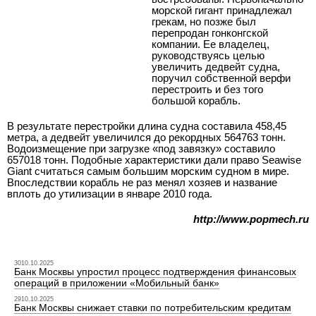
морской гигант принадлежал
грекам, но позже был
перепродан гонконгской
компании. Ее владелец,
руководствуясь целью
увеличить дедвейт судна,
поручил собственной верфи
перестроить и без того
большой корабль.
В результате перестройки длина судна составила 458,45
метра, а дедвейт увеличился до рекордных 564763 тонн.
Водоизмещение при загрузке «под завязку» составило
657018 тонн. Подобные характеристики дали право Seawise
Giant считаться самым большим морским судном в мире.
Впоследствии корабль не раз менял хозяев и название
вплоть до утилизации в январе 2010 года.
http://www.popmech.ru
3010.10.2025
Банк Москвы упростил процесс подтверждения финансовых
операций в приложении «Мобильный банк»
2910.10.2025
Банк Москвы снижает ставки по потребительским кредитам