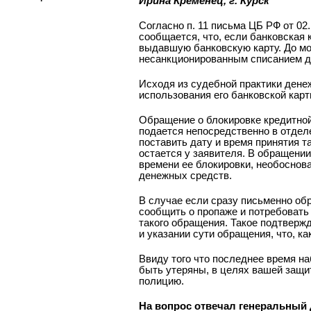
Ирина Кременец, г. Курск
Согласно п. 11 письма ЦБ РФ от 02
сообщается, что, если банковская
выдавшую банковскую карту. До мо
несанкционированным списанием де
Исходя из судебной практики дене
использования его банковской кар
Обращение о блокировке кредитной
подается непосредственно в отдел
поставить дату и время принятия т
остается у заявителя. В обращении
времени ее блокировки, необоснова
денежных средств.
В случае если сразу письменно об
сообщить о пропаже и потребовать
такого обращения. Такое подтверж
и указании сути обращения, что, к
Ввиду того что последнее время н
быть утеряны, в целях вашей защи
полицию.
На вопрос отвечал генеральный