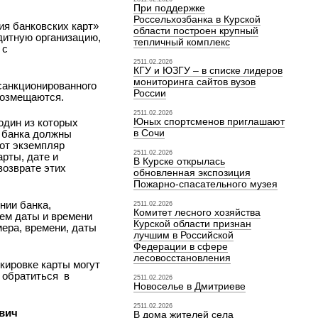
При поддержке
Россельхозбанка в Курской
ия банковских карт»
области построен крупный
дитную организацию,
тепличный комплекс
 с
2511.02.2026
КГУ и ЮЗГУ – в списке лидеров
мониторинга сайтов вузов
санкционированного
России
возмещаются.
2511.02.2026
Юных спортсменов приглашают
один из которых
в Сочи
и банка должны
тот экземпляр
2511.02.2026
арты, дате и
В Курске открылась
возврате этих
обновленная экспозиция
Пожарно-спасательного музея
нии банка,
2511.02.2026
Комитет лесного хозяйства
ием даты и времени
Курской области признан
ера, времени, даты
лучшим в Российской
Федерации в сфере
лесовосстановления
кировке карты могут
 обратиться
в
2511.02.2026
Новоселье в Дмитриеве
2511.02.2026
вич
В дома жителей села