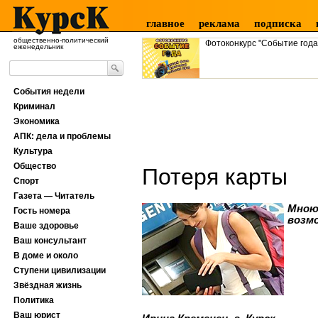
главное
реклама
подписка
общественно-политический
Фотоконкурс "Событие года
еженедельник
События недели
Криминал
Экономика
АПК: дела и проблемы
Культура
Общество
Потеря карты
Спорт
Газета — Читатель
Мною 
Гость номера
возм
Ваше здоровье
Ваш консультант
В доме и около
Ступени цивилизации
Звёздная жизнь
Политика
Ваш юрист