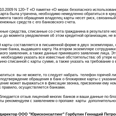
.10.2009 N 120–Т «О памятке «О мерах безопасного использован
 карта была утрачена, необходимо немедленно обратиться в кре
мента такого обращения владелец карты несет риск, связанный
нежных средств с его банковского счета.
жные средства, списанные со счета гражданина в результате не
ты до момента уведомления об этом кредитной организации, не 
 карты составляется в письменной форме в двух экземплярах, 
ение банка, выдавшего карту. На втором экземпляре сотрудник
акого заявления, а также данные принявшего заявление лица. Э
 необходимо указать все известные обстоятельства: об утере к
нно списанной с карты сумме, а также указать на требование о 
ратиться
вы не можете, то следует набрать
телефон горячей ли
 подтверждение обращения в банк о блокировке карты с указан
дение может выражаться в фиксации звонка, присвоении ему ном
ак правило, осуществляется банками.
аблюдается отзыв лицензий многих банков и ваши данные по бло
ты рекомендуем с заявлением о пропаже
карты
дополнительно
 директор ООО "Юрисконсалтинг" Горбулин Геннадий Петро