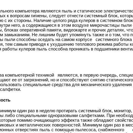
ьного компьютера являются пыль и статическое электричество,
ых к вопросам гигиены, следует отнести системный блок, котор
ю с их стороны. Наличие целого ряда кулеров в системном блок
утри него, а содержащиеся в этом воздухе микрочастицы пыли
, блоках оперативной памяти, видеокарте и прочих деталях, чт
им замыканиям. Не лишним будет упомянуть также и о том, что 
цы пыли способны оседать на самом корпусе
системного блока
ия, тем самым приводя к ухудшению теплового режима работы 
мя работы кулеров пыль способна проникать в подшипники вент
за компьютерной техникой
являются, в первую очередь, специа
ают ее от загрязнений, но и способствуют снятию статического
пользовать специальные средства для механического удаления
 салфетки.
ность
нимум один раз в неделю протирать системный блок, монитор,
ры либо специальными одноразовыми салфетками. При необхо
 которые помимо очищающего эффекта также обладают свойств
тиковых и металлических поверхностей. Минимум один раз в ме
ионных отверстиях пыль с помощью пылесоса, снабженного