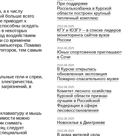
При поддержке
Россельхозбанка в Курской
 а к числу
области построен крупный
ый больше всего
тепличный комплекс
е приводит к
 способны оседать
2510.08.2025
КГУ и ЮЗГУ – в списке лидеров
о в некоторых
мониторинга сайтов вузов
под воздействием
России
 и со временем
компьютера. Помимо
2510.08.2025
иляторов, тем самым
Юных спортсменов приглашают
в Сочи
2510.08.2025
В Курске открылась
обновленная экспозиция
льные гели и спреи,
Пожарно-спасательного музея
 электричества.
загрязнений, в
2510.08.2025
Комитет лесного хозяйства
Курской области признан
лучшим в Российской
Федерации в сфере
лесовосстановления
 клавиатуру и мышь
димости можно
2510.08.2025
Новоселье в Дмитриеве
ом снимать
сяц следует
2510.08.2025
специальной
В дома жителей села