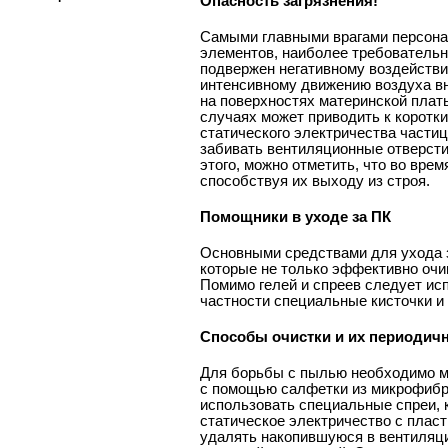
Опасность загрязнения!
Самыми главными врагами персонал
элементов, наиболее требовательн
подвержен негативному воздействи
интенсивному движению воздуха вн
на поверхностях материнской платы
случаях может приводить к коротк
статического электричества части
забивать вентиляционные отверст
этого, можно отметить, что во вре
способствуя их выходу из строя.
Помощники в уходе за ПК
Основными средствами для ухода 
которые не только эффективно очищ
Помимо гелей и спреев следует ис
частности специальные кисточки и
Способы очистки и их периодич
Для борьбы с пылью необходимо ми
с помощью салфетки из микрофиб
использовать специальные спреи,
статическое электричество с плас
удалять накопившуюся в вентиляц