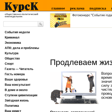
главное
реклама
подписка
общественно-политический
Фотоконкурс "Событие года
еженедельник
События недели
Криминал
Экономика
АПК: дела и проблемы
Культура
Общество
Продлеваем жиз
Спорт
Газета — Читатель
Вопро
Гость номера
время
Ваше здоровье
значи
Ваш консультант
силу 
чистя
В доме и около
прово
Ступени цивилизации
основ
Звёздная жизнь
Политика
Ваш юрист