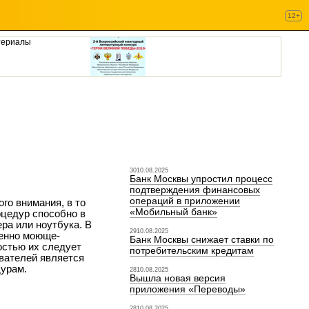
12+
териалы
3010.08.2025
Банк Москвы упростил процесс
подтверждения финансовых
операций в приложении
го внимания, в то
«Мобильный банк»
оцедур способно в
ра или ноутбука. В
2910.08.2025
менно моюще-
Банк Москвы снижает ставки по
остью их следует
потребительским кредитам
ователей является
дурам.
2810.08.2025
Вышла новая версия
приложения «Переводы»
2810.08.2025