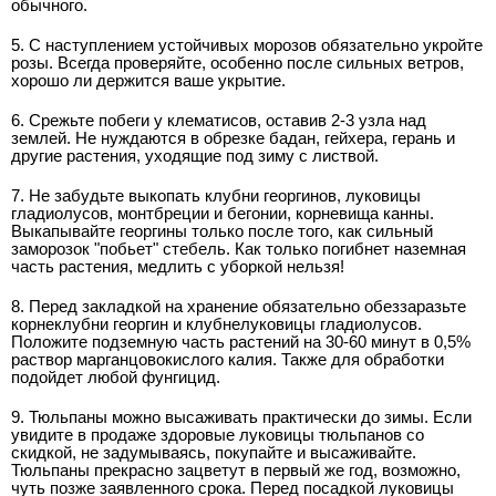
обычного.
5. С наступлением устойчивых морозов обязательно укройте
розы. Всегда проверяйте, особенно после сильных ветров,
хорошо ли держится ваше укрытие.
6. Срежьте побеги у клематисов, оставив 2-3 узла над
землей. Не нуждаются в обрезке бадан, гейхера, герань и
другие растения, уходящие под зиму с листвой.
7. Не забудьте выкопать клубни георгинов, луковицы
гладиолусов, монтбреции и бегонии, корневища канны.
Выкапывайте георгины только после того, как сильный
заморозок "побьет" стебель. Как только погибнет наземная
часть растения, медлить с уборкой нельзя!
8. Перед закладкой на хранение обязательно обеззаразьте
корнеклубни георгин и клубнелуковицы гладиолусов.
Положите подземную часть растений на 30-60 минут в 0,5%
раствор марганцовокислого калия. Также для обработки
подойдет любой фунгицид.
9. Тюльпаны можно высаживать практически до зимы. Если
увидите в продаже здоровые луковицы тюльпанов со
скидкой, не задумываясь, покупайте и высаживайте.
Тюльпаны прекрасно зацветут в первый же год, возможно,
чуть позже заявленного срока. Перед посадкой луковицы