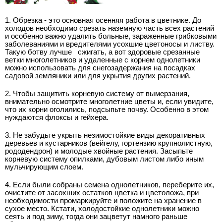
1. Обрезка - это основная осенняя работа в цветнике. До
холодов необходимо срезать наземную часть всех растений
и особенно важно удалить больные, зараженные грибковыми
заболеваниями и вредителями усохшие цветоносы и листву.
Такую ботву лучше
сжигать, а вот здоровые срезанные
ветки многолетников и удаленные с корнем однолетники
можно использовать для снегозадержания на посадках
садовой земляники или для укрытия других растений.
2. Чтобы защитить корневую систему от вымерзания,
внимательно осмотрите многолетние цветы и, если увидите,
что их корни оголились, подсыпьте почву. Особенно в этом
нуждаются флоксы и гейхера.
3. Не забудьте укрыть незимостойкие виды декоративных
деревьев и кустарников (вейгелу, гортензию крупнолистную,
рододендрон) и молодые хвойные растения. Засыпьте
корневую систему опилками, дубовым листом либо иным
мульчирующим слоем.
4. Если были собраны семена однолетников, переберите их,
очистите от засохших остатков цветка и цветоложа, при
необходимости промаркируйте и положите на хранение в
сухое место. Кстати, холодостойкие однолетники можно
сеять и под зиму, тогда они зацветут намного раньше