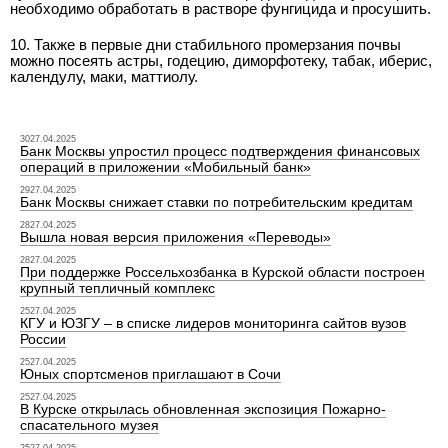
необходимо обработать в растворе фунгицида и просушить.
10. Также в первые дни стабильного промерзания почвы
можно посеять астры, годецию, диморфотеку, табак, иберис,
календулу, маки, маттиолу.
3027.04.2025
Банк Москвы упростил процесс подтверждения финансовых
операций в приложении «Мобильный банк»
2927.04.2025
Банк Москвы снижает ставки по потребительским кредитам
2827.04.2025
Вышла новая версия приложения «Переводы»
2827.04.2025
При поддержке Россельхозбанка в Курской области построен
крупный тепличный комплекс
2527.04.2025
КГУ и ЮЗГУ – в списке лидеров мониторинга сайтов вузов
России
2527.04.2025
Юных спортсменов приглашают в Сочи
2527.04.2025
В Курске открылась обновленная экспозиция Пожарно-
спасательного музея