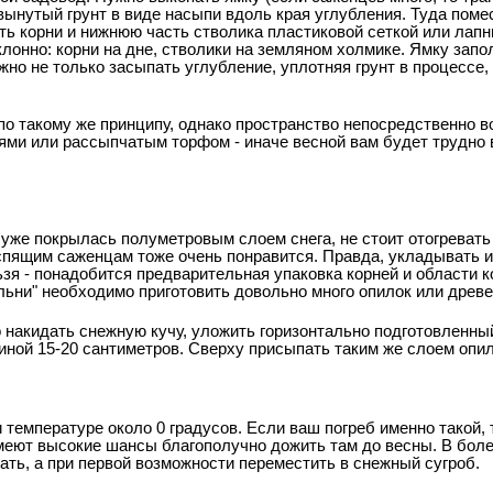
ынутый грунт в виде насыпи вдоль края углубления. Туда поме
уть корни и нижнюю часть стволика пластиковой сеткой или лап
лонно: корни на дне, стволики на земляном холмике. Ямку запо
жно не только засыпать углубление, уплотняя грунт в процессе, 
о такому же принципу, однако пространство непосредственно в
ями или рассыпчатым торфом - иначе весной вам будет трудно 
 уже покрылась полуметровым слоем снега, не стоит отогревать
спящим саженцам тоже очень понравится. Правда, укладывать их
льзя - понадобится предварительная упаковка корней и области 
льни" необходимо приготовить довольно много опилок или древе
 накидать снежную кучу, уложить горизонтально подготовленны
иной 15-20 сантиметров. Сверху присыпать таким же слоем опил
температуре около 0 градусов. Если ваш погреб именно такой,
еют высокие шансы благополучно дожить там до весны. В бол
ать, а при первой возможности переместить в снежный сугроб.