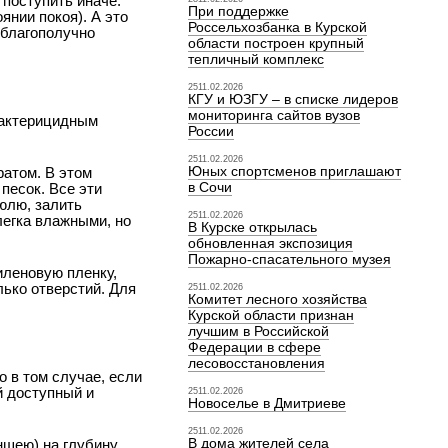
поступить иначе:
При поддержке
янии покоя). А это
Россельхозбанка в Курской
т благополучно
области построен крупный
тепличный комплекс
2511.02.2026
КГУ и ЮЗГУ – в списке лидеров
мониторинга сайтов вузов
бактерицидным
России
2511.02.2026
Юных спортсменов приглашают
ратом. В этом
в Сочи
песок. Все эти
юлю, залить
2511.02.2026
легка влажными, но
В Курске открылась
обновленная экспозиция
Пожарно-спасательного музея
иленовую пленку,
ько отверстий. Для
2511.02.2026
Комитет лесного хозяйства
Курской области признан
лучшим в Российской
Федерации в сфере
лесовосстановления
о в том случае, если
й доступный и
2511.02.2026
Новоселье в Дмитриеве
2511.02.2026
В дома жителей села
ншею) на глубину