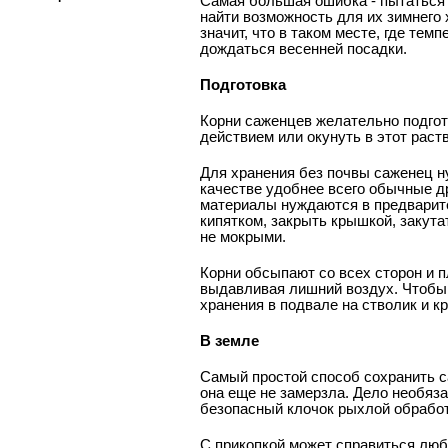
Самая большая ошибка - пытаться 
найти возможность для их зимнего х
значит, что в таком месте, где тем
дождаться весенней посадки.
Подготовка
Корни саженцев желательно подгот
действием или окунуть в этот раст
Для хранения без почвы саженец н
качестве удобнее всего обычные д
материалы нуждаются в предварите
кипятком, закрыть крышкой, закут
не мокрыми.
Корни обсыпают со всех сторон и 
выдавливая лишний воздух. Чтобы
хранения в подвале на стволик и 
В земле
Самый простой способ сохранить са
она еще не замерзла. Дело необяз
безопасный клочок рыхлой обработ
С прикопкой может справиться люб