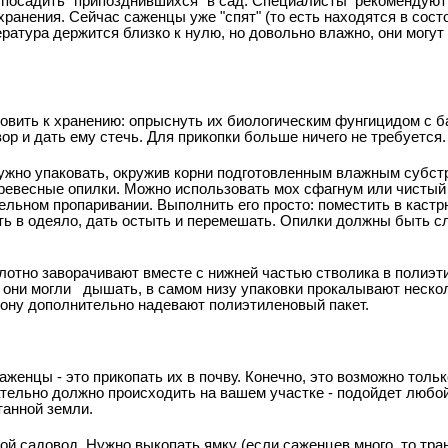
посадить "припозднившихся" в сад. Специалисты
рекомендуют 
ранения. Сейчас саженцы уже "спят" (то есть находятся в состо
пература держится близко к нулю, но довольно влажно, они могу
овить к хранению: опрыснуть их биологическим фунгицидом с 
вор и дать ему стечь. Для прикопки больше ничего не требуется.
ужно упаковать, окружив корни подготовленным влажным субст
ревесные опилки. Можно использовать мох сфагнум или чистый 
льном пропаривании. Выполнить его просто: поместить в кастр
ать в одеяло, дать остыть и перемешать. Опилки должны быть с
плотно заворачивают вместе с нижней частью стволика в полиэт
 они могли
дышать, в самом низу упаковки прокалывают нескол
крону дополнительно надевают полиэтиленовый пакет.
женцы - это прикопать их в почву. Конечно, это возможно тольк
ательно должно происходить на вашем участке - подойдет любо
анной земли.
ой садовод. Нужно выкопать ямку (если саженцев много, то тра