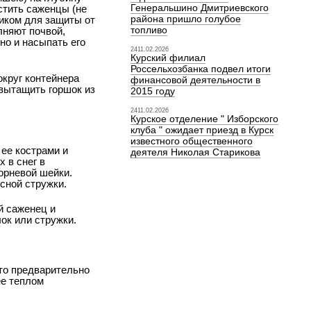
Генеральшино Дмитриевского
стить саженцы (не
района пришло голубое
ником для защиты от
топливо
лняют почвой,
но и насыпать его
2411.02.2026
Курский филиал
Россельхозбанка подвел итоги
округ контейнера
финансовой деятельности в
вытащить горшок из
2015 году
2411.02.2026
Курское отделение " Изборского
клуба " ожидает приезд в Курск
известного общественного
 ее кострами и
деятеля Николая Старикова
 в снег в
корневой шейки.
сной стружки.
й саженец и
ок или стружки.
 то предварительно
ее теплом