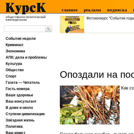
главное
реклама
подписка
общественно-политический
Фотоконкурс "Событие года
еженедельник
События недели
Криминал
Экономика
АПК: дела и проблемы
Культура
Общество
Опоздали на по
Спорт
Газета — Читатель
Как с
Гость номера
Ваше здоровье
Ваш консультант
В доме и около
Ступени цивилизации
Звёздная жизнь
Политика
Ваш юрист