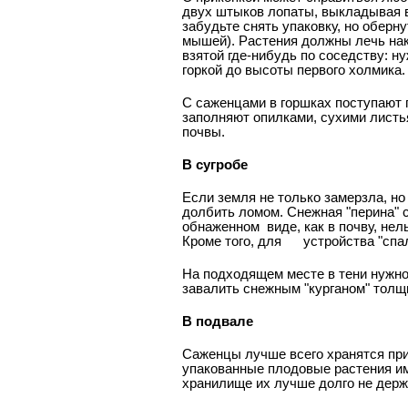
двух штыков лопаты, выкладывая в
забудьте снять упаковку, но оберн
мышей). Растения должны лечь нак
взятой где-нибудь по соседству: ну
горкой до высоты первого холмика.
С саженцами в горшках поступают п
заполняют опилками, сухими листь
почвы.
В сугробе
Если земля не только замерзла, но
долбить ломом. Снежная "перина" 
обнаженном
виде, как в почву, не
Кроме того, для
устройства "спа
На подходящем месте в тени нужно
завалить снежным "курганом" толщ
В подвале
Саженцы лучше всего хранятся при 
упакованные плодовые растения им
хранилище их лучше долго не держ