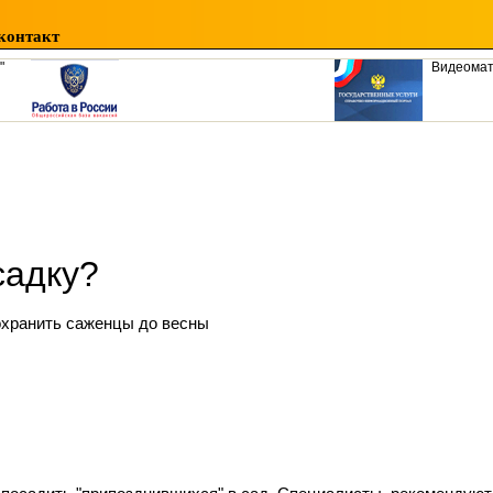
контакт
"
Видеома
садку?
охранить саженцы до весны