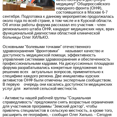
медицину!" Общероссийского
народного фронта (ОНФ),
состоявшегося в Москве 6-7
сентября. Подготовка к данному мероприятию продолжалась
около года по всей стране, в том числе и в Курской области.
Об итогах работы форума рассказал его участник - член
регионального штаба ОНФ, кандидат медицинских наук, врач
функциональной диагностики областной клинической
больницы Олег ХИЛЬКО.
Основными "болевыми точками" отечественного
здравоохранения "фронтовики" называют качество и
доступность медицинской помощи, эффективность
управления системами здравоохранения и обеспеченность
профессиональными кадрами. На дискуссионных площадках
форума разрабатывались конкретные предложения по
решению всех актуальных вопросов, применительно к
специфике каждого региона. Две инициативы курских
активистов ОНФ были отмечены экспертным сообществом.
В первую очередь они касались доступности медицинских
услуг для жителей сельской местности.
- Активисты нашей рабочей группы "Социальная
справедливость" предложили снять возрастные ограничения
для участников программы "Земский доктор", чтобы
привлечь специалистов в сельскую местность, а кроме того,
расширить ее географию, - сообщил Олег Хилько. - Сегодня