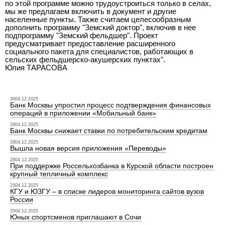
по этой программе можно трудоустроиться только в селах,
мы же предлагаем включить в документ и другие
населенные пункты. Также считаем целесообразным
дополнить программу "Земский доктор", включив в нее
подпрограмму "Земский фельдшер". Проект
предусматривает предоставление расширенного
социального пакета для специалистов, работающих в
сельских фельдшерско-акушерских пунктах".
Юлия ТАРАСОВА
3004.12.2025
Банк Москвы упростил процесс подтверждения финансовых
операций в приложении «Мобильный банк»
2904.12.2025
Банк Москвы снижает ставки по потребительским кредитам
2804.12.2025
Вышла новая версия приложения «Переводы»
2804.12.2025
При поддержке Россельхозбанка в Курской области построен
крупный тепличный комплекс
2504.12.2025
КГУ и ЮЗГУ – в списке лидеров мониторинга сайтов вузов
России
2504.12.2025
Юных спортсменов приглашают в Сочи